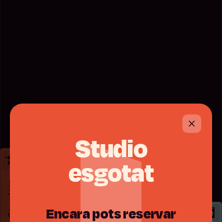
Studio
esgotat
Encara
pots
reservar