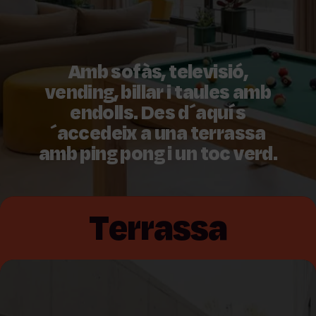
Amb sofàs, televisió,
vending, billar i taules amb
endolls. Des d´aquí s
´accedeix a una terrassa
amb ping pong i un toc verd.
Terrassa