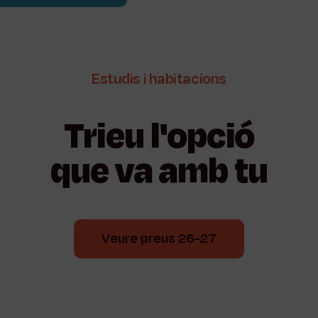
Estudis
i
habitacions
Trieu
l'opció
que
va
amb
tu
Veure preus 26-27