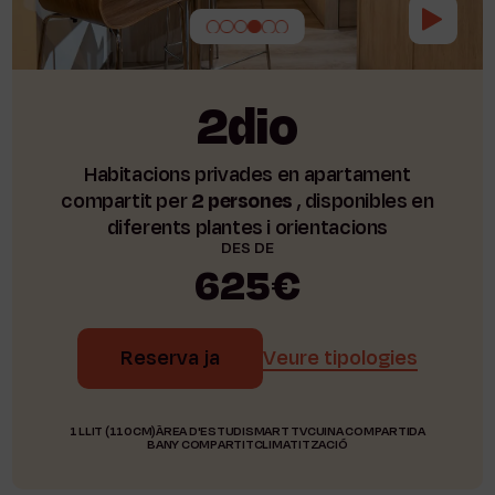
2dio
Habitacions privades en apartament
compartit per
2 persones
, disponibles en
diferents plantes i orientacions
DES DE
625€
Reserva ja
Veure tipologies
1 LLIT (110CM)
ÀREA D'ESTUDI
SMART TV
CUINA COMPARTIDA
BANY COMPARTIT
CLIMATITZACIÓ