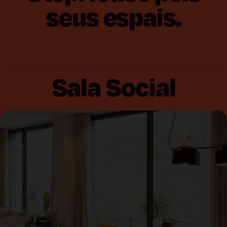
seus
espais.
Sala Social