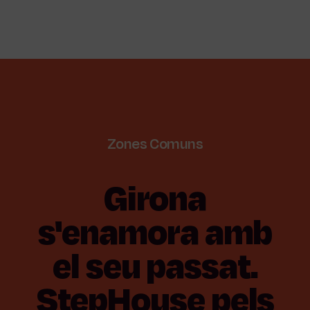
Zones
Comuns
Girona
s'enamora
amb
el
seu
passat.
StepHouse
pels