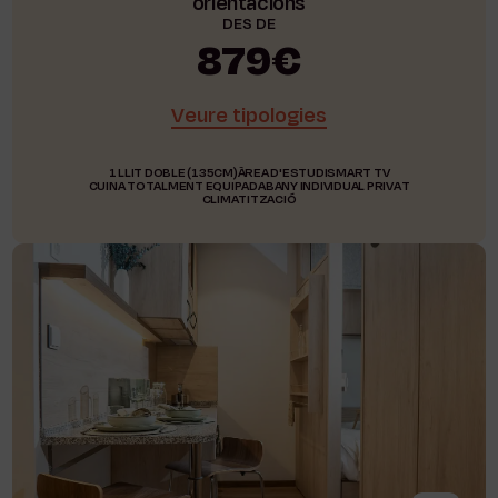
orientacions
DES DE
879€
Veure tipologies
1 LLIT DOBLE (135CM)
ÀREA D'ESTUDI
SMART TV
CUINA TOTALMENT EQUIPADA
BANY INDIVIDUAL PRIVAT
CLIMATITZACIÓ