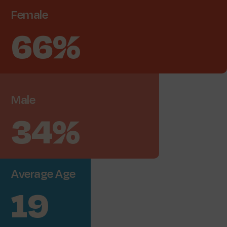
Female
66%
Male
34%
Average
Age
19