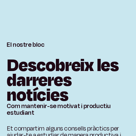
El
nostre
bloc
Descobreix
les
darreres
notícies
Com mantenir-se motivat i productiu
estudiant
Et compartim alguns consells pràctics per
ajudar-te a estudiar de manera productiva i