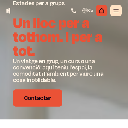
Estades
per
a
grups
Ca
Un
lloc
per
a
tothom.
I
per
a
tot.
Un viatge en grup, un curs o una
convenció: aquí teniu l'espai, la
comoditat i l'ambient per viure una
cosa inoblidable.
Contactar