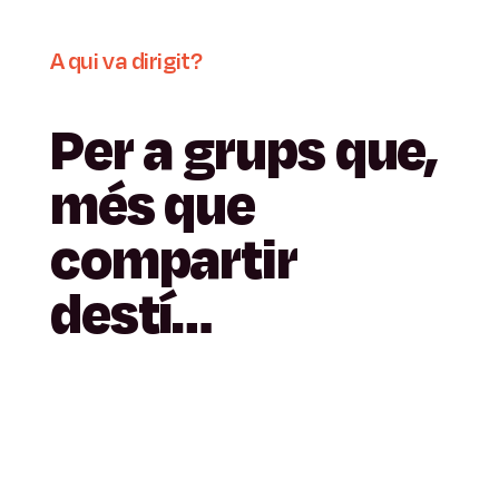
A
qui
va
dirigit?
Per
a
grups
que,
més
que
compartir
destí…