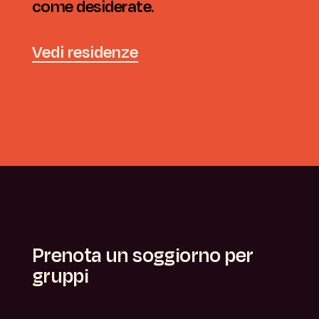
come desiderate.
divertirvi senza complicazioni.
burocrazia, senza perdite di tempo.
compagnia.
Vedi residenze
Vedi residenze
Contattaci
Vedi programmi
Prenota un soggiorno per
gruppi