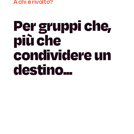
A
chi
è
rivolto?
Per
gruppi
che,
più
che
condividere
un
destino...