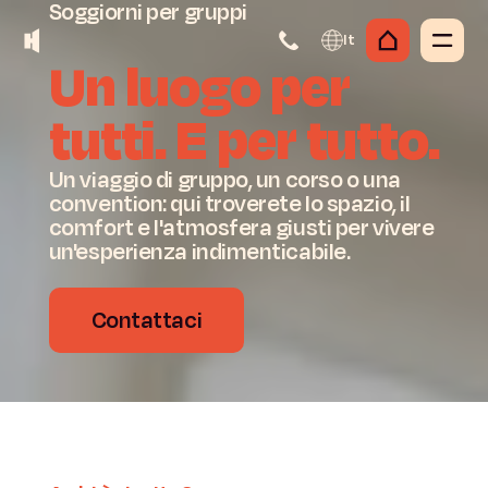
Soggiorni
per
gruppi
It
Un
luogo
per
tutti.
E
per
tutto.
Un viaggio di gruppo, un corso o una
convention: qui troverete lo spazio, il
comfort e l'atmosfera giusti per vivere
un'esperienza indimenticabile.
Contattaci