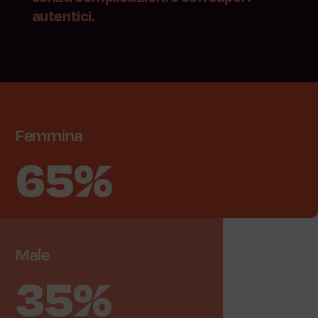
autentici.
Femmina
65%
Male
35%