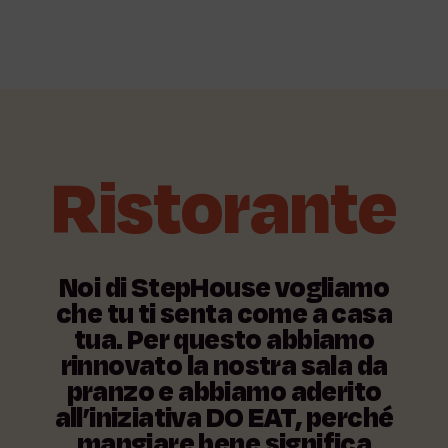
Ristorante
Noi
di
StepHouse
vogliamo
che
tu
ti
senta
come
a
casa
tua.
Per
questo
abbiamo
rinnovato
la
nostra
sala
da
pranzo
e
abbiamo
aderito
all’iniziativa
DO
EAT
,
perché
mangiare
bene
significa