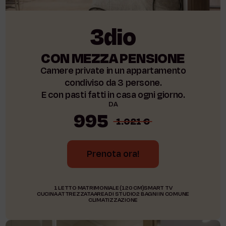
3dio
CON MEZZA PENSIONE
Camere private in un appartamento
condiviso da 3 persone.
E con pasti fatti in casa ogni giorno.
DA
995
1.021 €
Prenota ora!
1 LETTO MATRIMONIALE (120 CM)
SMART TV
CUCINA ATTREZZATA
AREA DI STUDIO
2 BAGNI IN COMUNE
CLIMATIZZAZIONE