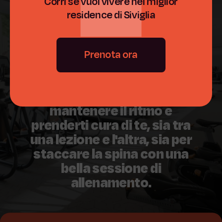
Corri se vuoi vivere nel miglior
residence di Siviglia
Prenota ora
La nostra palestra è a tua
disposizione per aiutarti a
mantenere il ritmo e
prenderti cura di te, sia tra
una lezione e l'altra, sia per
staccare la spina con una
bella sessione di
allenamento.