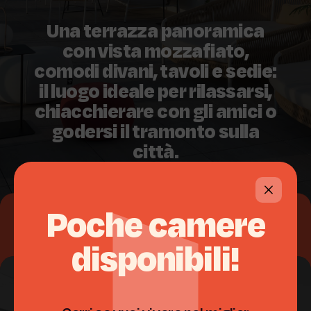
Una terrazza panoramica
con vista mozzafiato,
comodi divani, tavoli e sedie:
il luogo ideale per rilassarsi,
chiacchierare con gli amici o
godersi il tramonto sulla
città.
Palestra
Poche
camere
disponibili!