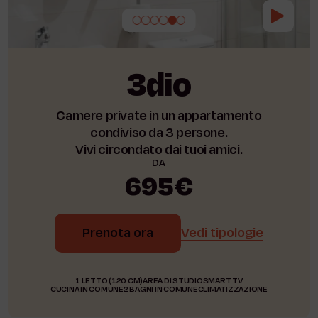
3dio
Camere private in un appartamento
condiviso da 3 persone.
Vivi circondato dai tuoi amici.
DA
695€
Prenota ora
Vedi tipologie
1 LETTO (120 CM)
AREA DI STUDIO
SMART TV
CUCINA IN COMUNE
2 BAGNI IN COMUNE
CLIMATIZZAZIONE