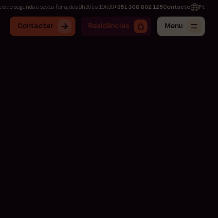
is de segunda a sexta-feira, das 8h30 às 19h30
+351 308 802 125
Contacto
Pt
Contactar
Residências
Menu