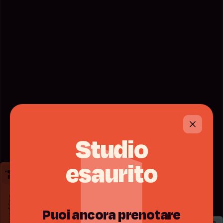
Studio
esaurito
Puoi
ancora
prenotare