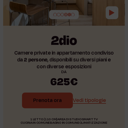
2dio
Camere private in appartamento condiviso
da
2 persone
, disponibili su diversi piani e
con diverse esposizioni
DA
625€
Prenota ora
Vedi tipologie
1 LETTO (110 CM)
AREA DI STUDIO
SMART TV
CUCINA IN COMUNE
BAGNO IN COMUNE
CLIMATIZZAZIONE