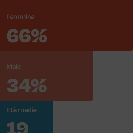
Femmina
66%
Male
34%
Età
media
19