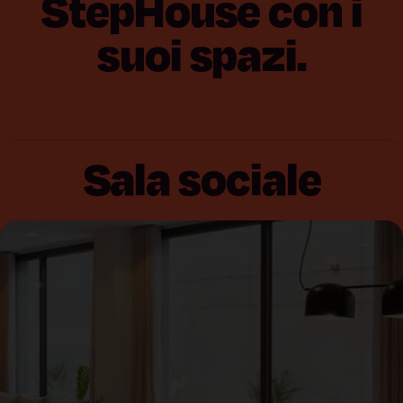
StepHouse
con
i
suoi
spazi.
Sala sociale