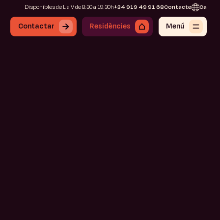
Disponibles de L a V de 8:30 a 19:30h
+34 919 49 91 68
Contacte
Ca
Contactar
Residències
Menú