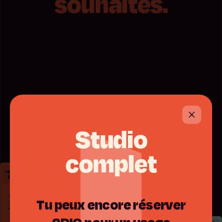
souhaites.
Studio
complet
Tu
peux
encore
réserver