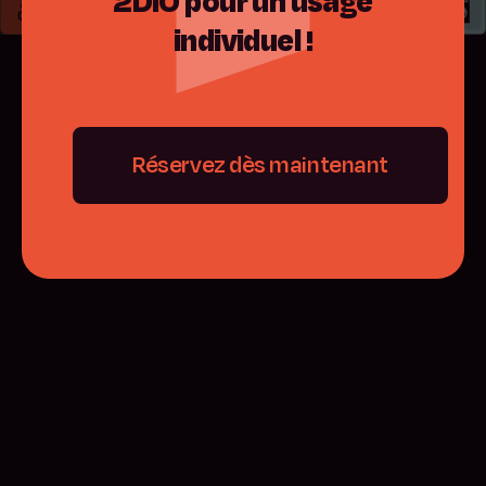
2DIO
pour
un
usage
individuel
!
Réservez dès maintenant