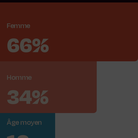
Femme
66%
Homme
34%
Âge
moyen