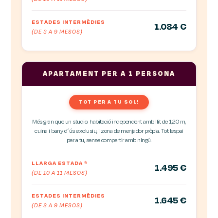
ESTADES INTERMÈDIES
1.084 €
(DE 3 A 9 MESOS)
APARTAMENT PER A 1 PERSONA
TOT PER A TU SOL!
Més gran que un studio: habitació independent amb llit de 1,20 m,
cuina i bany d´ús exclusiu, i zona de menjador pròpia. Tot lespai
per a tu, sense compartir amb ningú.
LLARGA ESTADA
*
1.495 €
(DE 10 A 11 MESOS)
ESTADES INTERMÈDIES
1.645 €
(DE 3 A 9 MESOS)