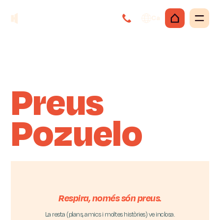
Ca
Preus
Pozuelo
Respira, només són preus.
La resta (plans, amics i moltes històries) ve inclosa.