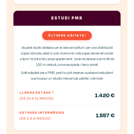
ESTUDI PMR
ÚLTIMES UNITATS!
Aquest studio destaca per la seva amplitud i per una distribució
súper còmoda, ideal si vols viure amb més espai sense renunciar
a tenir-ho tot al teu propi apartament: zona de descans amb llit de
1,50 m, estudi, cuina equipada i bany privat.
Està adaptat per a PMR, però ho pot reservar qualsevol estudiant
que busqui un studio més ampli, pràctic i còmode.
LLARGA ESTADA
*
1.420 €
(DE 10 A 11 MESOS)
ESTADES INTERMÈDIES
1.557 €
(DE 3 A 9 MESOS)