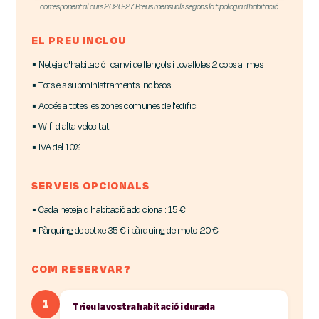
corresponent al curs 2026-27. Preus mensuals segons la tipologia d'habitació.
EL PREU INCLOU
▪ Neteja d'habitació i canvi de llençols i tovalloles 2 cops al mes
▪ Tots els subministraments inclosos
▪ Accés a totes les zones comunes de l'edifici
▪ Wifi d'alta velocitat
▪ IVA del 10%
SERVEIS OPCIONALS
▪ Cada neteja d'habitació addicional: 15 €
▪ Pàrquing de cotxe 35 € i pàrquing de moto 20 €
COM RESERVAR?
1
Trieu la vostra habitació i durada