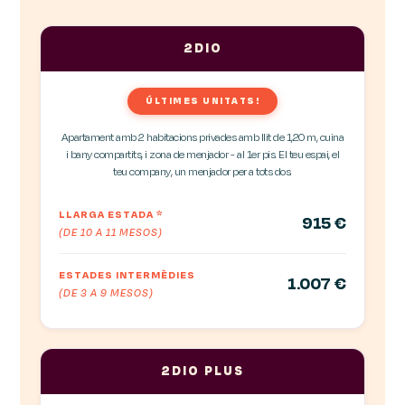
2DIO
ÚLTIMES UNITATS!
Apartament amb 2 habitacions privades amb llit de 1,20 m, cuina
i bany compartits, i zona de menjador - al 1er pis. El teu espai, el
teu company, un menjador per a tots dos.
LLARGA ESTADA
*
915 €
(DE 10 A 11 MESOS)
ESTADES INTERMÈDIES
1.007 €
(DE 3 A 9 MESOS)
2DIO PLUS