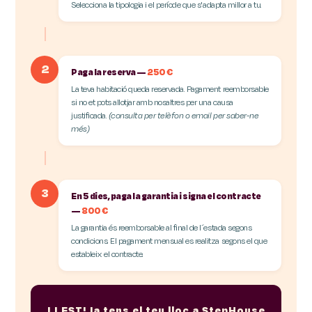
Selecciona la tipologia i el període que s'adapta millor a tu.
2
Paga la reserva —
250 €
La teva habitació queda reservada. Pagament reemborsable
si no et pots allotjar amb nosaltres per una causa
justificada.
(consulta per telèfon o email per saber-ne
més)
3
En 5 dies, paga la garantia i signa el contracte
—
800 €
La garantia és reemborsable al final de l´estada segons
condicions. El pagament mensual es realitza segons el que
estableix el contracte.
LLEST! Ja tens el teu lloc a StepHouse