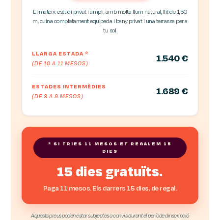
El mateix estudi privat i ampli, amb molta llum natural, llit de 1,50
m, cuina completament equipada i bany privat i una terrassa per a
tu sol.
LLARGA ESTADA
*
1.540 €
(DE 10 A 11 MESOS)
ESTADES INTERMÈDIES
1.689 €
(DE 3 A 9 MESOS)
* SI TRIES 11 MESOS ET REGALEM 15
DIES
15 dies gratuïts.
Paga 11 mesos. Els darrers 15 dies, de regal.
Aquests preus poden estar subjectes a canvis durant el període dinscripció