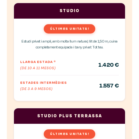
STUDIO
ÚLTIMES UNITATS!
Estudi privat i ampli, amb molta llum natural, llit de 1,50 m, cuina
completament equipada i bany privat. Tot teu.
LLARGA ESTADA
*
1.420 €
(DE 10 A 11 MESOS)
ESTADES INTERMÈDIES
1.557 €
(DE 3 A 9 MESOS)
STUDIO PLUS TERRASSA
ÚLTIMES UNITATS!