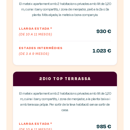
El mateix apartament amb 2 habitacions privades amb llit de 1,20
m, cuina i bany compartits, i zona de menjador, però a la 2a o 3a
planta. Més alçada, la mateixa bona companyia.
LLARGA ESTADA
*
930 €
(DE 10 A 11 MESOS)
ESTADES INTERMÈDIES
1.023 €
(DE 3 A 9 MESOS)
2DIO TOP TERRASSA
El mateix apartament amb 2 habitacions privades amb llit de 1,20
m, cuina i bany compartits, i zona de menjador, a la planta baixa i
amb terrassa pròpia. Per sortir de la teva habitació sense sortir de
casa.
LLARGA ESTADA
*
985 €
(DE 10 A 11 MESOS)