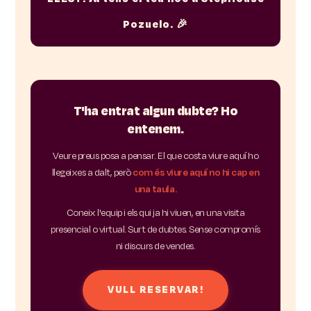
Pozuelo. 🎉
T'ha entrat algun dubte? Ho
entenem.
Veure preus posa a pensar. El que costa viure aquí ho
llegeixes a dalt, però
com és viure aquí no hi cap en
una taula.
Coneix l'equip i els qui ja hi viuen, en una visita
presencial o virtual. Surt de dubtes. Sense compromís
ni discurs de vendes.
VULL RESERVAR!