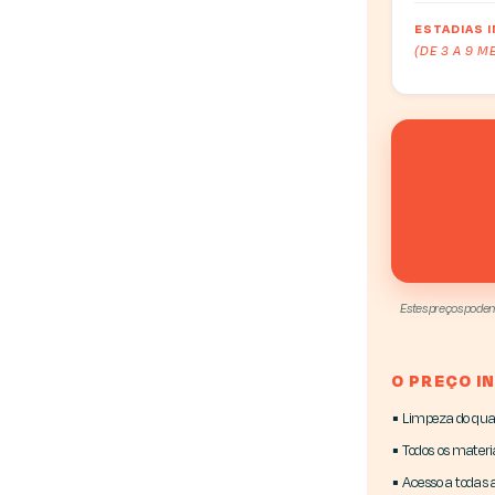
ESTADIAS 
(DE 3 A 9 M
Estes preços podem 
O PREÇO IN
▪ Limpeza do quar
▪ Todos os materia
▪ Acesso a todas 