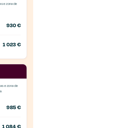
as e zona de
930 €
1 023 €
as e zona de
a.
985 €
1 084 €