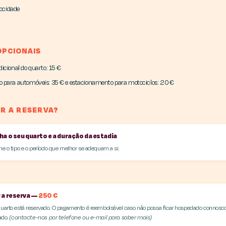
locidade
OPCIONAIS
icional do quarto: 15 €
 para automóveis: 35 € e estacionamento para motociclos: 20 €
R A RESERVA?
ha o seu quarto e a duração da estadia
ne o tipo e o período que melhor se adequam a si.
 a reserva —
250 €
uarto está reservado. O pagamento é reembolsável caso não possa ficar hospedado connosc
cado.
(contacte-nos por telefone ou e-mail para saber mais)