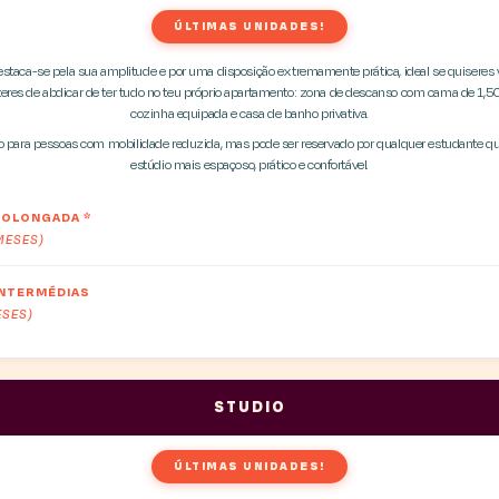
ÚLTIMAS UNIDADES!
estaca-se pela sua amplitude e por uma disposição extremamente prática, ideal se quiseres
eres de abdicar de ter tudo no teu próprio apartamento: zona de descanso com cama de 1,50 m
cozinha equipada e casa de banho privativa.
o para pessoas com mobilidade reduzida, mas pode ser reservado por qualquer estudante q
estúdio mais espaçoso, prático e confortável.
PROLONGADA
*
 MESES)
INTERMÉDIAS
ESES)
STUDIO
ÚLTIMAS UNIDADES!