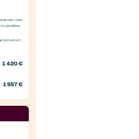
 viver com mais
, escritório,
ue procure um
1 420 €
1 557 €