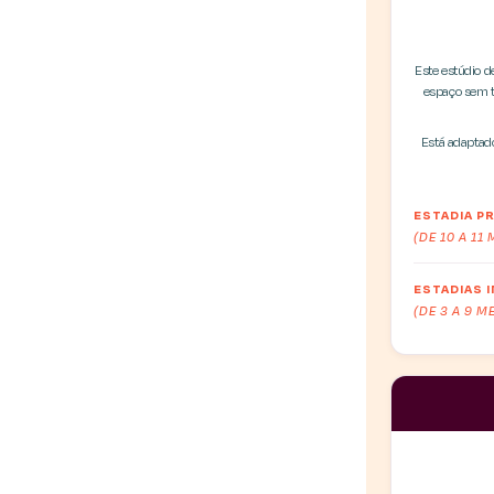
Este estúdio d
espaço sem t
Está adaptad
ESTADIA 
(DE 10 A 11
ESTADIAS 
(DE 3 A 9 M