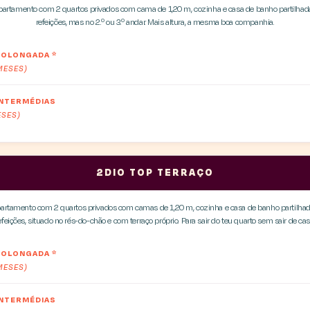
rtamento com 2 quartos privados com cama de 1,20 m, cozinha e casa de banho partilhad
refeições, mas no 2.º ou 3.º andar. Mais altura, a mesma boa companhia.
PROLONGADA
*
 MESES)
INTERMÉDIAS
ESES)
2DIO TOP TERRAÇO
rtamento com 2 quartos privados com camas de 1,20 m, cozinha e casa de banho partilhad
efeições, situado no rés-do-chão e com terraço próprio. Para sair do teu quarto sem sair de cas
PROLONGADA
*
 MESES)
INTERMÉDIAS