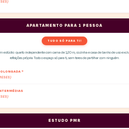
ESES)
APARTAMENTO PARA 1 PESSOA
TUDO SÓ PARA TI!
m estúdio: quarto independente com cama de 1,20 m, cozinha e casa de banho de uso exclu
refeições própria. Todo o espaço só para ti, sem teres de partilhar com ninguém.
PROLONGADA
*
 MESES)
INTERMÉDIAS
ESES)
ESTUDO PMR