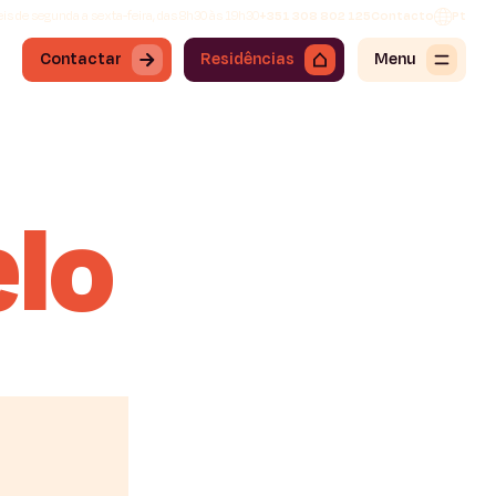
is de segunda a sexta-feira, das 8h30 às 19h30
+351 308 802 125
Contacto
Pt
Contactar
Residências
Menu
lo