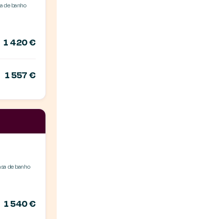
sa de banho
1 420 €
1 557 €
casa de banho
1 540 €