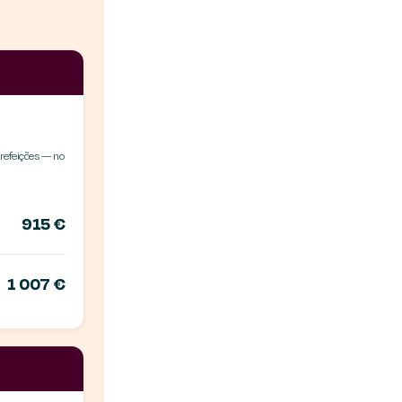
refeições — no
915 €
1 007 €