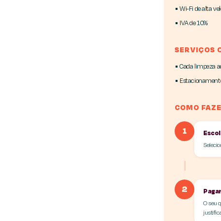
▪ Wi-Fi de alta ve
▪ IVA de 10%
SERVIÇOS 
▪ Cada limpeza ad
▪ Estacionamento
COMO FAZE
1
Escol
Selecio
2
Pagar
O seu q
justifi