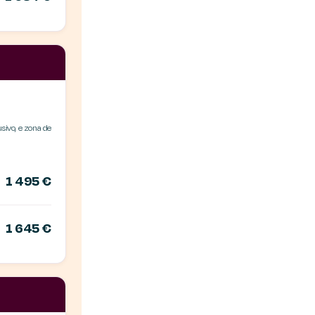
sivo, e zona de
1 495 €
1 645 €