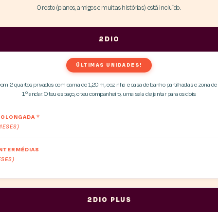
O resto (planos, amigos e muitas histórias) está incluído.
2DIO
ÚLTIMAS UNIDADES!
om 2 quartos privados com cama de 1,20 m, cozinha e casa de banho partilhadas e zona de 
1.º andar. O teu espaço, o teu companheiro, uma sala de jantar para os dois.
PROLONGADA
*
 MESES)
INTERMÉDIAS
ESES)
2DIO PLUS