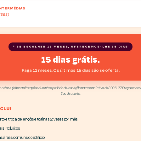
INTERMÉDIAS
ESES)
* SE ESCOLHER 11 MESES, OFERECEMOS-LHE 15 DIAS
15 dias grátis.
Paga 11 meses. Os últimos 15 dias são de oferta.
estar sujeitos a alterações durante o período de inscrição para o ano letivo de 2026-27. Preços men
tipo de quarto.
CLUI
to e troca de lençóis e toalhas 2 vezes por mês
is incluídos
as áreas comuns do edifício