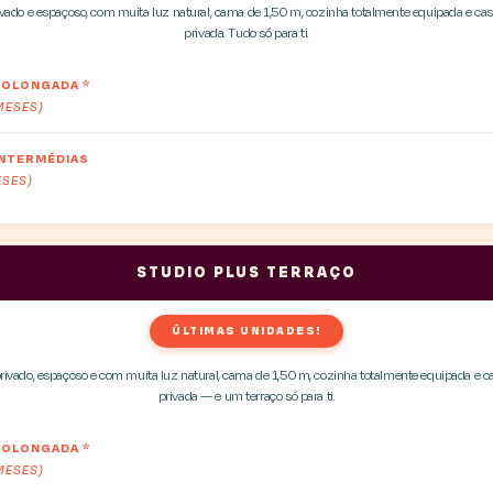
ivado e espaçoso, com muita luz natural, cama de 1,50 m, cozinha totalmente equipada e ca
privada. Tudo só para ti.
PROLONGADA
*
 MESES)
INTERMÉDIAS
ESES)
STUDIO PLUS TERRAÇO
ÚLTIMAS UNIDADES!
ivado, espaçoso e com muita luz natural, cama de 1,50 m, cozinha totalmente equipada e 
privada — e um terraço só para ti.
PROLONGADA
*
 MESES)