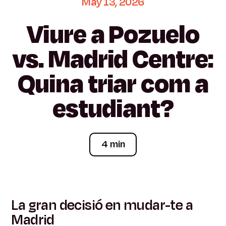
May
13,
2026
Viure
a
Pozuelo
vs.
Madrid
Centre:
Quina
triar
com
a
estudiant?
4 min
La gran decisió en mudar-te a
Madrid