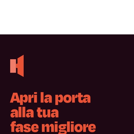
Apri
la
porta
alla
tua
fase
migliore