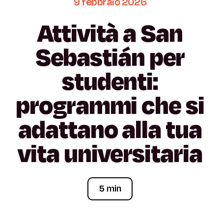
9
febbraio
2026
Attività
a
San
Sebastián
per
studenti:
programmi
che
si
adattano
alla
tua
vita
universitaria
5 min