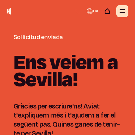
Ca
Sol·licitud
enviada
Ens
veiem
a
Sevilla!
Gràcies per escriure'ns! Aviat
t'expliquem més i t'ajudem a fer el
següent pas. Quines ganes de tenir-
te per Sevilla!