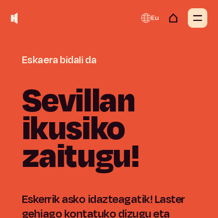
Eu
Eskaera
bidali
da
Sevillan
ikusiko
zaitugu!
Eskerrik asko idazteagatik! Laster
gehiago kontatuko dizugu eta