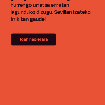
hurrengo urratsa ematen
lagunduko dizugu. Sevillan izateko
irrikitan gaude!
Joan hasierara