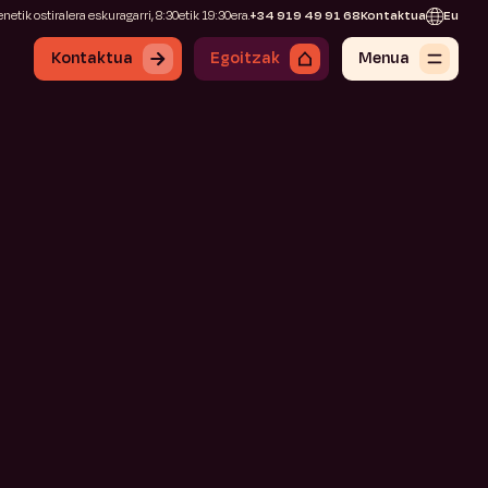
netik ostiralera eskuragarri, 8:30etik 19:30era.
+34 919 49 91 68
Kontaktua
Eu
Kontaktua
Egoitzak
Menua