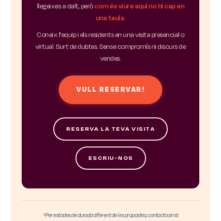
llegeixes a dalt, però
com és viure aquí no hi cap en
una taula.
Coneix l'equip i els residents en una visita presencial o
virtual. Surt de dubtes. Sense compromís ni discurs de
vendes.
VULL RESERVAR!
RESERVA LA TEVA VISITA
ESCRIU-NOS
*Per estades de durada diferent de les propostes, contacta amb