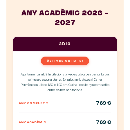
ANY ACADÈMIC 2026 –
2027
3DIO
ÚLTIMES UNITATS!
Apartament amb 3 habitacions privades, ubicat en planta baixa,
primera o segona planta. Exterior, amb vistes al Carrer
Parmènides. Llit de 120 x 190 cm. Cuina i dos banys compartits
entre les tres habitacions.
769 €
ANY COMPLET
*
769 €
ANY ACADÈMIC