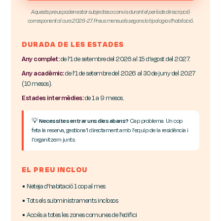
Aquests preus poden estar subjectes a canvis durant el període dinscripció
corresponent al curs 2026-27. Preus mensuals segons la tipologia d'habitació.
DURADA DE LES ESTADES
Any complet:
de l'1 de setembre del 2026 al 15 d'agost del 2027.
Any acadèmic:
de l'1 de setembre del 2026 al 30 de juny del 2027
(10 mesos).
Estades intermèdies:
de 1 a 9 mesos.
💡
Necessites entrar uns dies abans?
Cap problema. Un cop
feta la reserva, gestiona'l directament amb l'equip de la residència i
l'organitzem junts.
EL PREU INCLOU
▪ Neteja d'habitació 1 cop al mes
▪ Tots els subministraments inclosos
▪ Accés a totes les zones comunes de l'edifici