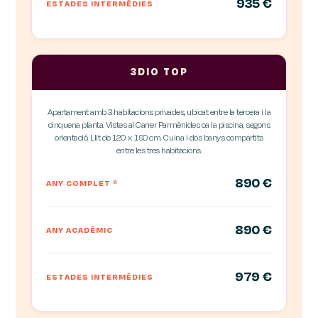
935 €
ESTADES INTERMÈDIES
3DIO TOP
Apartament amb 3 habitacions privades, ubicat entre la tercera i la
cinquena planta. Vistes al Carrer Parmènides oa la piscina, segons
orientació. Llit de 120 x 190 cm. Cuina i dos banys compartits
entre les tres habitacions.
890 €
ANY COMPLET
*
890 €
ANY ACADÈMIC
979 €
ESTADES INTERMÈDIES