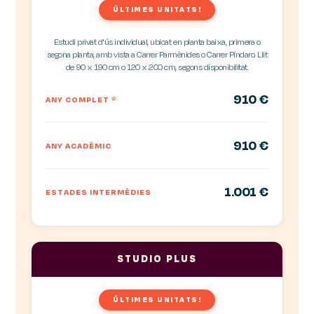
ÚLTIMES UNITATS!
Estudi privat d'ús individual, ubicat en planta baixa, primera o
segona planta, amb vista a Carrer Parmènides o Carrer Píndaro. Llit
de 90 x 190 cm o 120 x 200 cm, segons disponibilitat.
910 €
ANY COMPLET
*
910 €
ANY ACADÈMIC
1.001 €
ESTADES INTERMÈDIES
STUDIO PLUS
ÚLTIMES UNITATS!