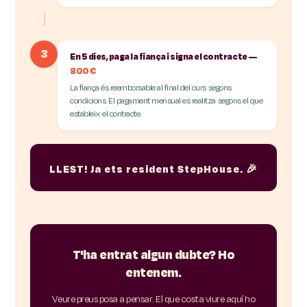
3
En 5 dies, paga la fiança i signa el contracte —
800 €
La fiança és reemborsable al final del curs segons
condicions. El pagament mensual es realitza segons el que
estableix el contracte.
LLEST! Ja ets resident StepHouse. 🎉
T'ha entrat algun dubte? Ho
entenem.
Veure preus posa a pensar. El que costa viure aquí ho