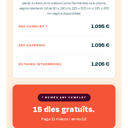
planta. Exterior, amb vistes al Carrer Parmènides oa la piscina,
segons orientació. Llit de 90 x 190 cm, 120 x 200 cm o 135 x 200
cm segons disponibilitat.
1.095 €
ANY COMPLET
*
1.095 €
ANY ACADÈMIC
1.205 €
ESTADES INTERMÈDIES
* NOMÉS ANY COMPLET
15 dies gratuïts.
Paga 11 mesos i en viu 12.