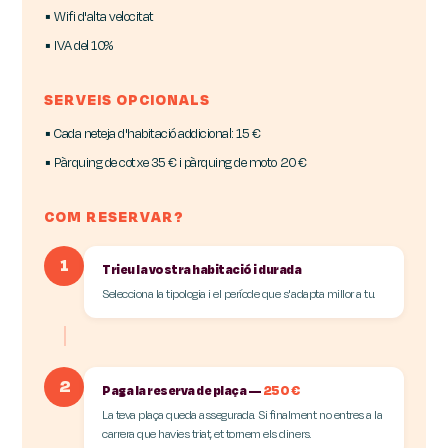
▪ Wifi d'alta velocitat
▪ IVA del 10%
SERVEIS OPCIONALS
▪ Cada neteja d'habitació addicional: 15 €
▪ Pàrquing de cotxe 35 € i pàrquing de moto 20 €
COM RESERVAR?
1
Trieu la vostra habitació i durada
Selecciona la tipologia i el període que s'adapta millor a tu.
2
Paga la reserva de plaça —
250 €
La teva plaça queda assegurada. Si finalment no entres a la
carrera que havies triat, et tornem els diners.