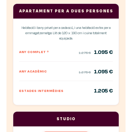
APARTAMENT PER A DUES PERSONES
Habitació i bany privat per a cadascú, i una habitació extra per a
emmagatzematge. Llit de 120 x 190 cm i cuina totalment
equipada.
1.095 €
ANY COMPLET
*
1.275 €
1.095 €
ANY ACADÈMIC
1.275 €
1.205 €
ESTADES INTERMÈDIES
STUDIO