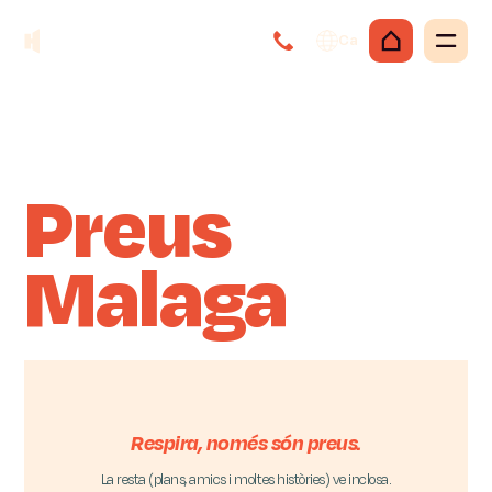
Ca
Preus
Malaga
Respira, només són preus.
La resta (plans, amics i moltes històries) ve inclosa.