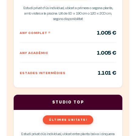
Estudi privat d'ús individual, ubicat a primera o segona planta,
amb vistes a la piscina. Llit de 90 x 190 cm o 120 x 200 cm,
segons disponibilitat.
1.005 €
ANY COMPLET
*
1.005 €
ANY ACADÈMIC
1.101 €
ESTADES INTERMÈDIES
STUDIO TOP
ÚLTIMES UNITATS!
Estudi privat dús individual, ubicat entre planta baixa i cinquena