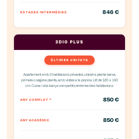
846 €
ESTADES INTERMÈDIES
3DIO PLUS
ÚLTIMES UNITATS
Apartament amb 3 habitacions privades, ubicat a planta baixa,
primera o segona planta, amb vistes a la piscina. Llit de 120 x 190
cm. Cuina i dos banys compartits entre les tres habitacions.
850 €
ANY COMPLET
*
850 €
ANY ACADÈMIC