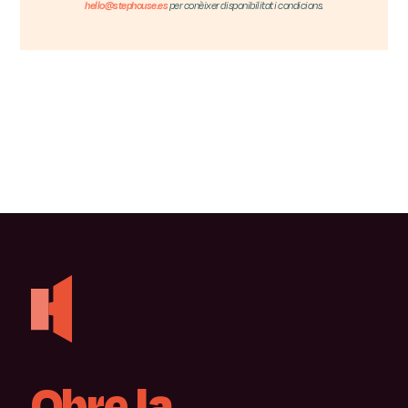
hello@stephouse.es
per conèixer disponibilitat i condicions.
Obre
la