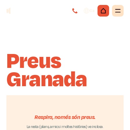
Ca
Preus
Granada
Respira, només són preus.
La resta (plans, amics i moltes històries) ve inclosa.