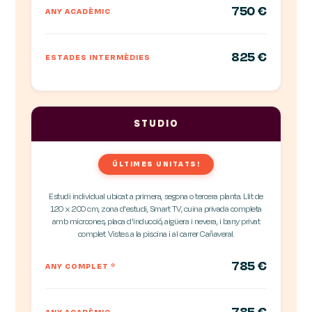
750 €
ANY ACADÈMIC
825 €
ESTADES INTERMÈDIES
STUDIO
ÚLTIMES UNITATS!
Estudi individual ubicat a primera, segona o tercera planta. Llit de
120 x 200 cm, zona d'estudi, Smart TV, cuina privada completa
amb microones, placa d'inducció, aigüera i nevera, i bany privat
complet. Vistes a la piscina i al carrer Cañaveral.
785 €
ANY COMPLET
*
785 €
ANY ACADÈMIC