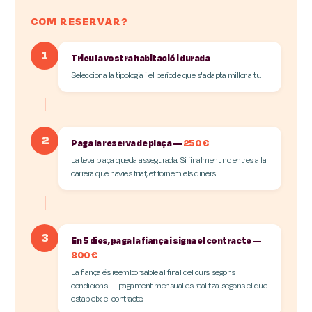
COM RESERVAR?
1
Trieu la vostra habitació i durada
Selecciona la tipologia i el període que s'adapta millor a tu.
2
Paga la reserva de plaça —
250 €
La teva plaça queda assegurada. Si finalment no entres a la
carrera que havies triat, et tornem els diners.
3
En 5 dies, paga la fiança i signa el contracte —
800 €
La fiança és reemborsable al final del curs segons
condicions. El pagament mensual es realitza segons el que
estableix el contracte.