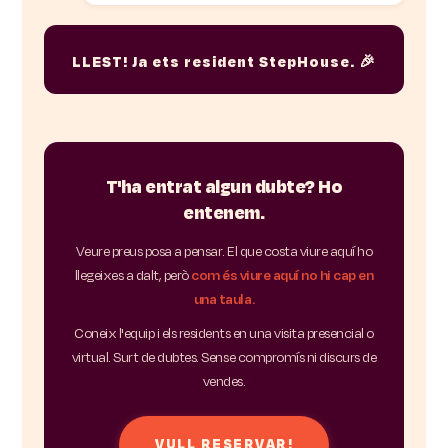
LLEST! Ja ets resident StepHouse. 🎉
T'ha entrat algun dubte? Ho
entenem.
Veure preus posa a pensar. El que costa viure aquí ho
llegeixes a dalt, però
com és viure aquí no hi cap en
una taula.
Coneix l'equip i els residents en una visita presencial o
virtual. Surt de dubtes. Sense compromís ni discurs de
vendes.
VULL RESERVAR!