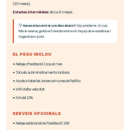
(10 mesos).
Estades intermèdies:
de 1 a 9 mesos.
💡
Necessites entrar uns dies abans?
Cap problema. Un cop
feta la reserva, gestiona'l directament amb l'equip de la residència i
l'organitzem junts.
EL PREU INCLOU
▪ Neteja d'habitació 1 cop al mes
▪ Tots els subministraments inclosos
▪ Accés a totes les zones comunes de l'edifici
▪ Wifi d'alta velocitat
▪ IVA del 10%
SERVEIS OPCIONALS
▪ Neteja addicional de l'habitació: 15€