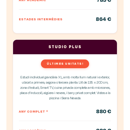
864 €
ESTADES INTERMÈDIES
STUDIO PLUS
ÚLTIMES UNITATS!
Estudi individual grandària XL, amb molta llum natural i exterior,
ubicat a primera, segona o tercera planta. Llit de 135 x 200 cm,
zona d'estudi, Smart TV, cuina privada completa amb microones,
placa d'inducció, aigüera i nevera, i bany privat complet. Vistes a la
piscina i Sierra Nevada.
880 €
ANY COMPLET
*