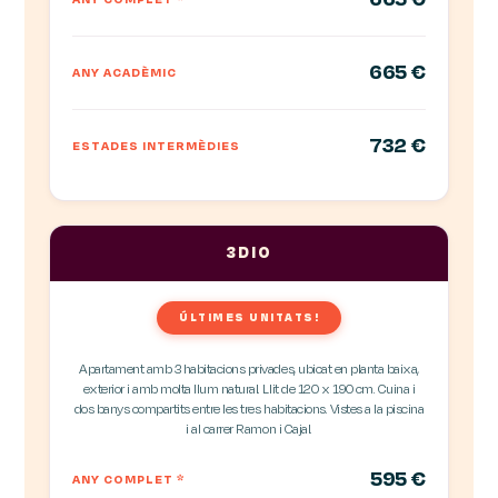
665 €
ANY ACADÈMIC
732 €
ESTADES INTERMÈDIES
3DIO
ÚLTIMES UNITATS!
Apartament amb 3 habitacions privades, ubicat en planta baixa,
exterior i amb molta llum natural. Llit de 120 x 190 cm. Cuina i
dos banys compartits entre les tres habitacions. Vistes a la piscina
i al carrer Ramon i Cajal.
595 €
ANY COMPLET
*