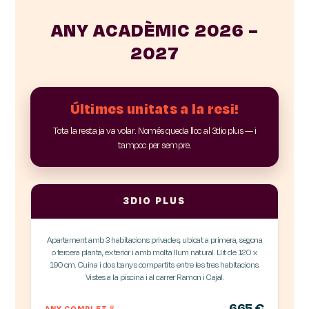
ANY ACADÈMIC 2026 –
2027
Últimes unitats a la resi!
Tota la resta ja va volar. Només queda lloc al 3dio plus — i
tampoc per sempre.
3DIO PLUS
Apartament amb 3 habitacions privades, ubicat a primera, segona
o tercera planta, exterior i amb molta llum natural. Llit de 120 x
190 cm. Cuina i dos banys compartits entre les tres habitacions.
Vistes a la piscina i al carrer Ramon i Cajal.
665 €
ANY COMPLET
*