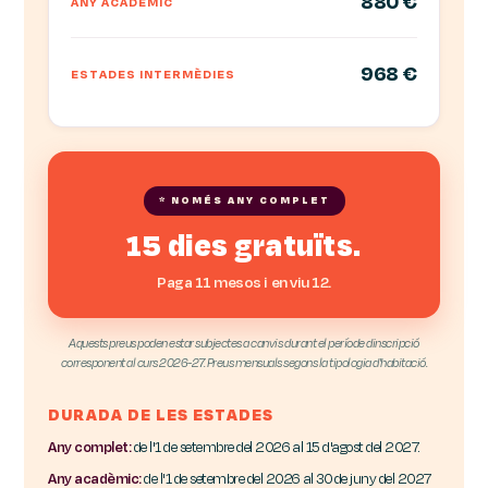
880 €
ANY ACADÈMIC
968 €
ESTADES INTERMÈDIES
* NOMÉS ANY COMPLET
15 dies gratuïts.
Paga 11 mesos i en viu 12.
Aquests preus poden estar subjectes a canvis durant el període dinscripció
corresponent al curs 2026-27. Preus mensuals segons la tipologia d'habitació.
DURADA DE LES ESTADES
Any complet:
de l'1 de setembre del 2026 al 15 d'agost del 2027.
Any acadèmic:
de l'1 de setembre del 2026 al 30 de juny del 2027