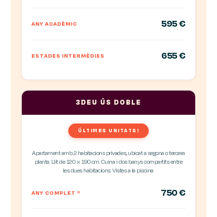
595 €
ANY ACADÈMIC
655 €
ESTADES INTERMÈDIES
3DEU ÚS DOBLE
ÚLTIMES UNITATS!
Apartament amb 2 habitacions privades, ubicat a segona o tercera
planta. Llit de 120 x 190 cm. Cuina i dos banys compartits entre
les dues habitacions. Vistes a la piscina.
750 €
ANY COMPLET
*