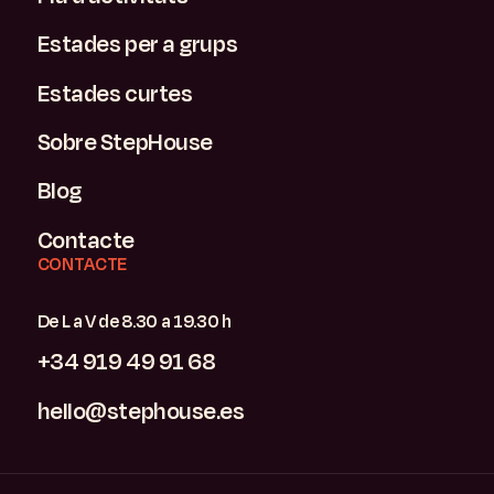
Estades per a grups
Estades curtes
Sobre StepHouse
Blog
Contacte
CONTACTE
De L a V de 8.30 a 19.30 h
+34 919 49 91 68
hello@stephouse.es