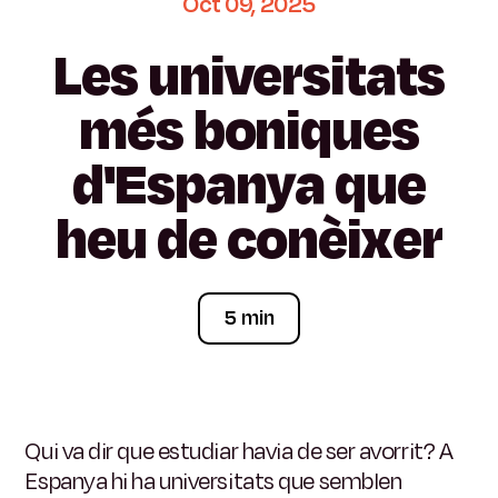
Oct
09,
2025
Les
universitats
més
boniques
d'Espanya
que
heu
de
conèixer
5 min
Qui va dir que estudiar havia de ser avorrit? A
Espanya hi ha universitats que semblen