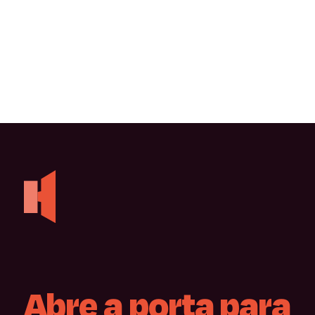
Abre
a
porta
para