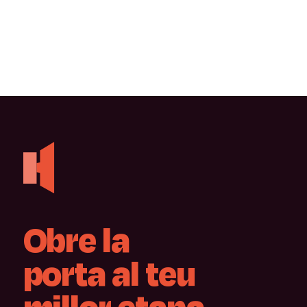
Obre
la
porta
al
teu