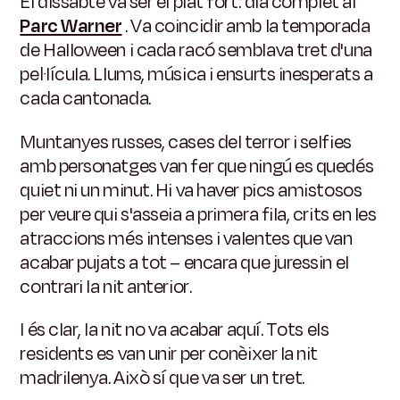
El dissabte va ser el plat fort: dia complet al
Parc Warner
. Va coincidir amb la temporada
de Halloween i cada racó semblava tret d'una
pel·lícula. Llums, música i ensurts inesperats a
cada cantonada.
Muntanyes russes, cases del terror i selfies
amb personatges van fer que ningú es quedés
quiet ni un minut. Hi va haver pics amistosos
per veure qui s'asseia a primera fila, crits en les
atraccions més intenses i valentes que van
acabar pujats a tot – encara que juressin el
contrari la nit anterior.
I és clar, la nit no va acabar aquí. Tots els
residents es van unir per conèixer la nit
madrilenya. Això sí que va ser un tret.