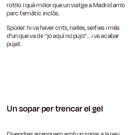
rotllo. I què millor que un viatge a Madrid amb
parc temàtic inclòs.
Spoiler: hi va haver crits, rialles, selfies i més
d'un que va dir “jo aquí no pujo”… i va acabar
pujat.
Un sopar per trencar el gel
Divendres arrenquem amb un sopar a la resi.