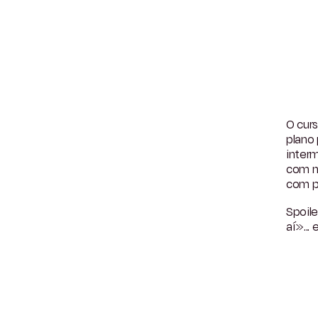
O cur
plano 
interm
com m
com p
Spoile
aí»...