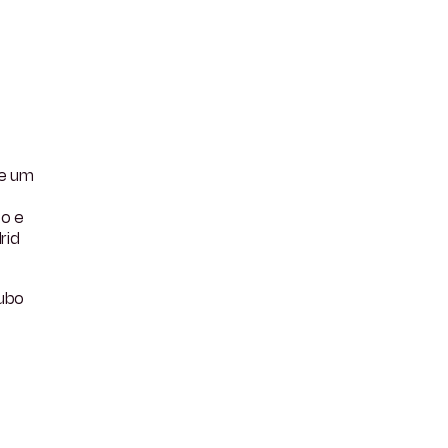
de um
so e
rid
subo