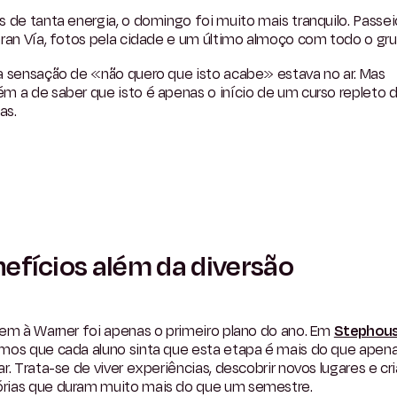
 de tanta energia, o domingo foi muito mais tranquilo. Passei
ran Vía, fotos pela cidade e um último almoço com todo o gru
a sensação de «não quero que isto acabe» estava no ar. Mas
m a de saber que isto é apenas o início de um curso repleto 
as.
efícios além da diversão
gem à Warner foi apenas o primeiro plano do ano. Em
Stephou
mos que cada aluno sinta que esta etapa é mais do que apen
r. Trata-se de viver experiências, descobrir novos lugares e cri
ias que duram muito mais do que um semestre.