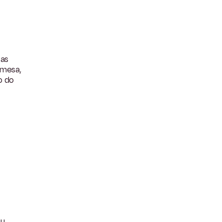
 as
 mesa,
ão do
iu