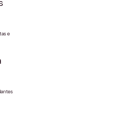
s
tas e
a
dantes