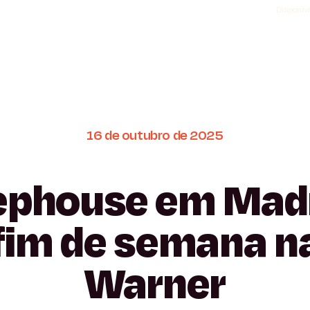
Disponíve
16
de
outubro
de
2025
ephouse
em
Madr
fim
de
semana
n
Warner