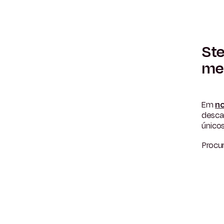
Ste
mel
Em
no
desca
únicos
Procu