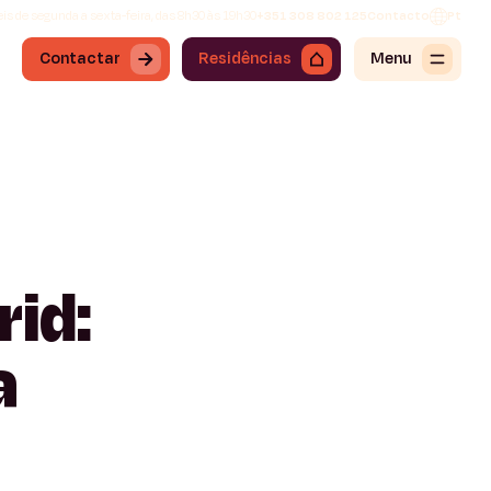
is de segunda a sexta-feira, das 8h30 às 19h30
+351 308 802 125
Contacto
Pt
Contactar
Residências
Menu
id:
a