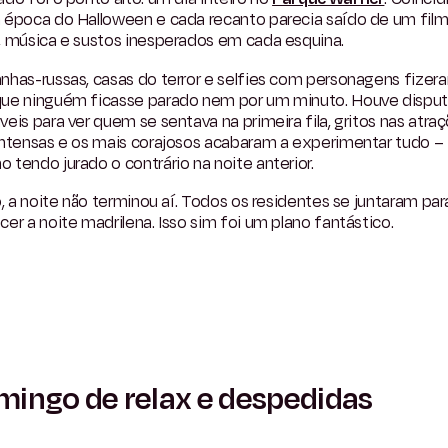
 época do Halloween e cada recanto parecia saído de um film
, música e sustos inesperados em cada esquina.
nhas-russas, casas do terror e selfies com personagens fizer
ue ninguém ficasse parado nem por um minuto. Houve dispu
eis para ver quem se sentava na primeira fila, gritos nas atra
intensas e os mais corajosos acabaram a experimentar tudo –
tendo jurado o contrário na noite anterior.
o, a noite não terminou aí. Todos os residentes se juntaram par
er a noite madrilena. Isso sim foi um plano fantástico.
ingo de relax e despedidas