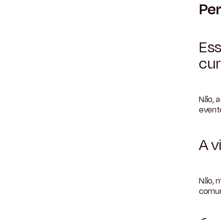
Per
Ess
cu
Não, 
evento
A v
Não, m
comun