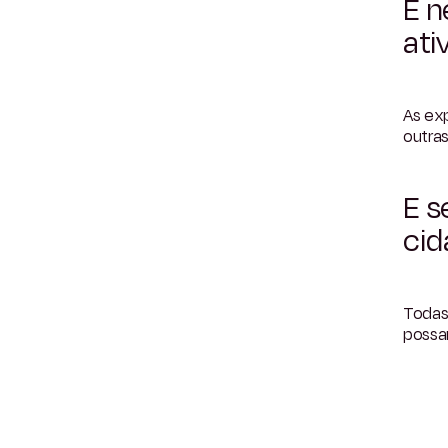
É n
ati
As ex
outra
E s
cid
Todas
possa