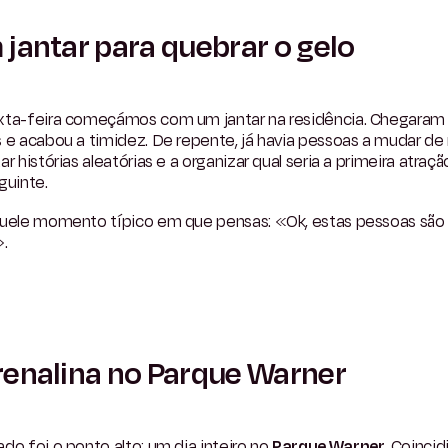
jantar para quebrar o gelo
xta-feira começámos com um jantar na residência. Chegaram
 e acabou a timidez. De repente, já havia pessoas a mudar de
ar histórias aleatórias e a organizar qual seria a primeira atraç
guinte.
quele momento típico em que pensas: «Ok, estas pessoas são
».
enalina no Parque Warner
do foi o ponto alto: um dia inteiro no
Parque Warner
. Coincid