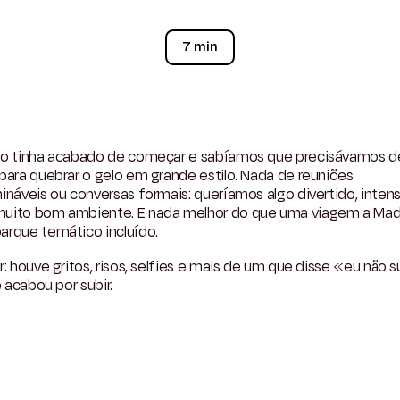
7 min
so tinha acabado de começar e sabíamos que precisávamos 
para quebrar o gelo em grande estilo. Nada de reuniões
ináveis ou conversas formais: queríamos algo divertido, inten
uito bom ambiente. E nada melhor do que uma viagem a Mad
arque temático incluído.
r: houve gritos, risos, selfies e mais de um que disse «eu não 
 e acabou por subir.