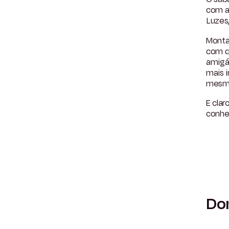
com a
Luzes
Monta
com q
amigáv
mais 
mesmo 
E clar
conhec
Dom