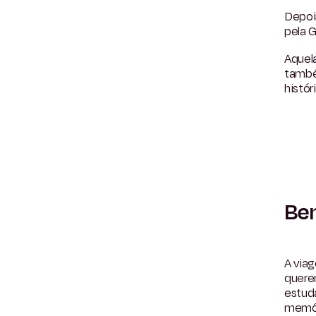
Depois
pela G
Aquel
també
históri
Ben
A via
quere
estuda
memór