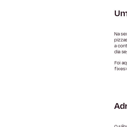
Um 
Na se
pizzas
a cont
dia se
Foi a
fixes
Adr
O sába