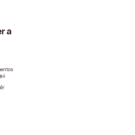
r a
mentos
ui.
ê!