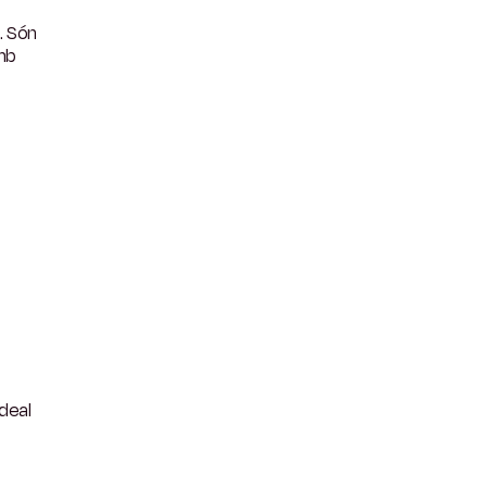
. Són
mb
Ideal