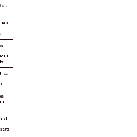
l si…
iure al
d
ada
nt
atiu i
fe
s de
i
a
es
i i
t
mitat
sitats