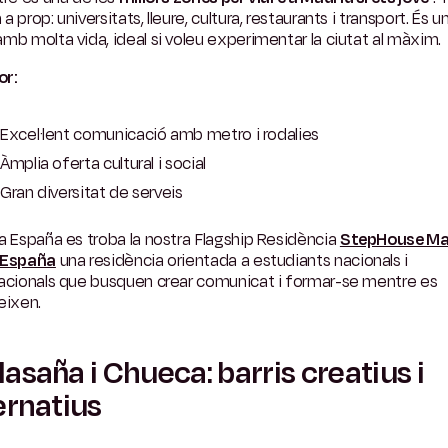
a prop: universitats, lleure, cultura, restaurants i transport. És u
mb molta vida, ideal si voleu experimentar la ciutat al màxim.
or:
Excel·lent comunicació amb metro i rodalies
Àmplia oferta cultural i social
Gran diversitat de serveis
a España es troba la nostra Flagship Residència
StepHouse Ma
 España
una residència orientada a estudiants nacionals i
nacionals que busquen crear comunicat i formar-se mentre es
eixen.
asaña i Chueca: barris creatius i
ernatius