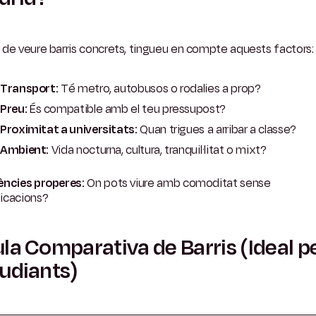
de veure barris concrets, tingueu en compte aquests factors:
Transport:
Té metro, autobusos o rodalies a prop?
Preu:
És compatible amb el teu pressupost?
Proximitat a universitats:
Quan trigues a arribar a classe?
Ambient:
Vida nocturna, cultura, tranquil·litat o mixt?
ències properes:
On pots viure amb comoditat sense
icacions?
la Comparativa de Barris (Ideal p
udiants)