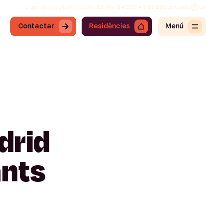
Disponibles de L a V de 8:30 a 19:30h
+34 919 49 91 68
Contacte
Ca
Contactar
Residències
Menú
drid
ants