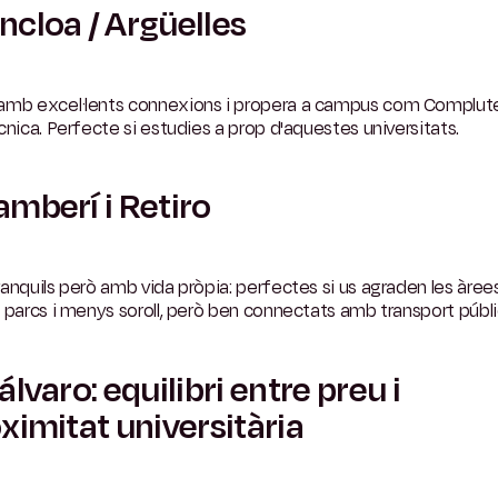
cloa / Argüelles
amb excel·lents connexions i propera a campus com Complut
cnica. Perfecte si estudies a prop d'aquestes universitats.
mberí i Retiro
anquils però amb vida pròpia: perfectes si us agraden les àre
 parcs i menys soroll, però ben connectats amb transport públi
álvaro: equilibri entre preu i
ximitat universitària