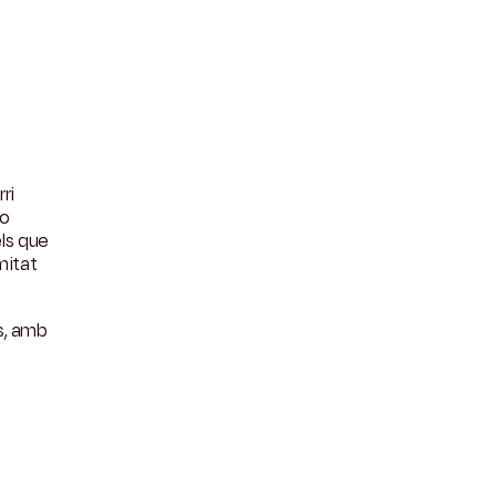
ri
 o
els que
mitat
ts, amb