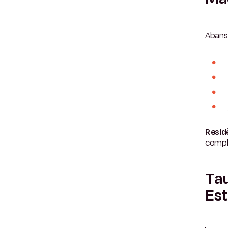
Abans 
Resid
compl
Tau
Est