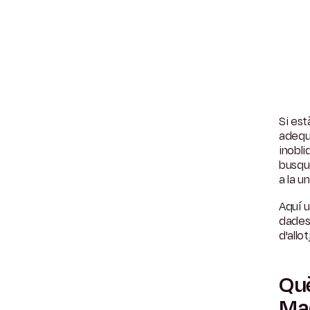
Si es
adequ
inobli
busque
a la un
Aquí 
dades 
d'allo
Què
Ma