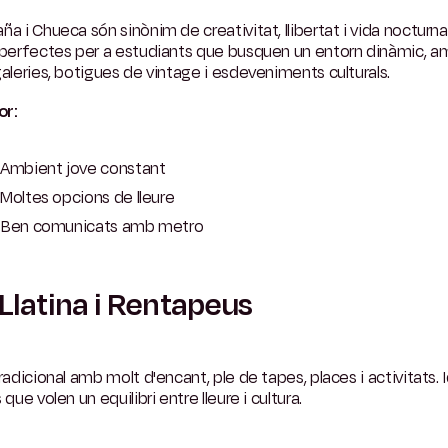
ña i Chueca són sinònim de creativitat, llibertat i vida nocturna
 perfectes per a estudiants que busquen un entorn dinàmic, a
galeries, botigues de vintage i esdeveniments culturals.
or:
Ambient jove constant
Moltes opcions de lleure
Ben comunicats amb metro
Llatina i Rentapeus
tradicional amb molt d'encant, ple de tapes, places i activitats. 
s que volen un equilibri entre lleure i cultura.