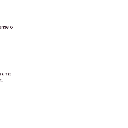
ense o
es amb
c.