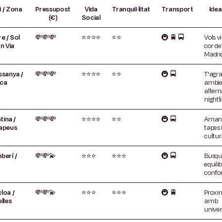
i / Zona
Pressupost
Vida
Tranquil·litat
Transport
Idea
(€)
Social
e / Sol
💸💸💸
⭐⭐⭐⭐
⭐⭐
🚇
🚆
🚍
Vols v
n Via
cor de
Madri
ssanya /
💸💸💸
⭐⭐⭐⭐
⭐⭐
🚇
🚍
T'agr
ca
ambie
altern
nightli
tina /
💸💸💸
⭐⭐⭐⭐
⭐⭐
🚇
🚍
Amant
apeus
tapes 
cultur
berí /
💸💸💫
⭐⭐⭐
⭐⭐⭐
🚇
🚍
Busqu
equilibr
confor
loa /
💸💸💫
⭐⭐⭐
⭐⭐⭐
🚇
🚆
Proxi
lles
amb
univer