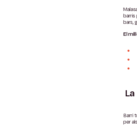
Malasa
barris
bars, 
El mill
La 
Barri 
per al