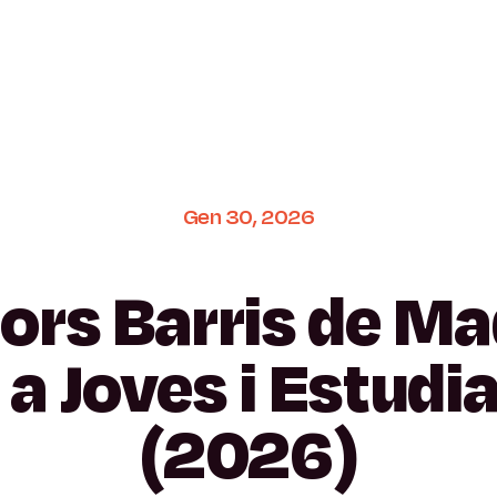
Gen
30,
2026
lors
Barris
de
Ma
a
Joves
i
Estudi
(2026)