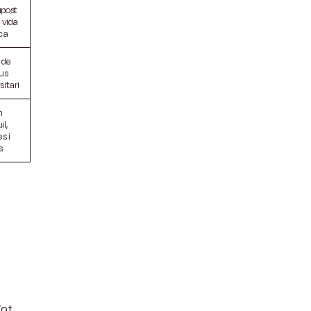
upost
i vida
ca
 de
us
sitari
n
l,
s i
s
Tot