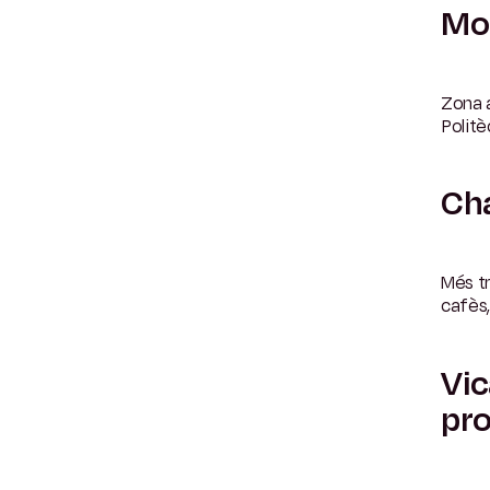
Mon
Zona 
Politè
Cha
Més tr
cafès,
Vic
pro