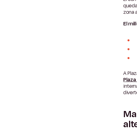
queda 
zona a
El mill
A Plaz
Plaza
inter
divert
Mal
alt