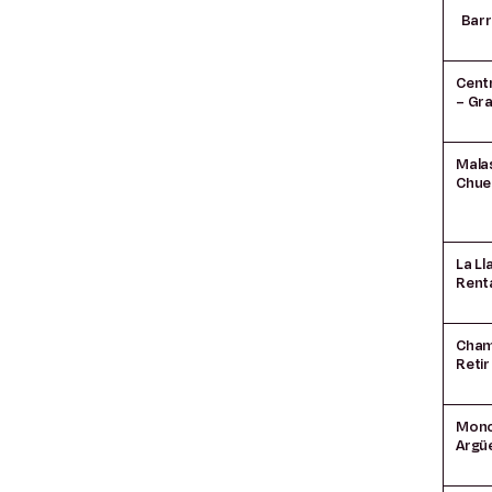
Barr
Centr
– Gra
Mala
Chue
La Lla
Rent
Cham
Retir
Monc
Argüe