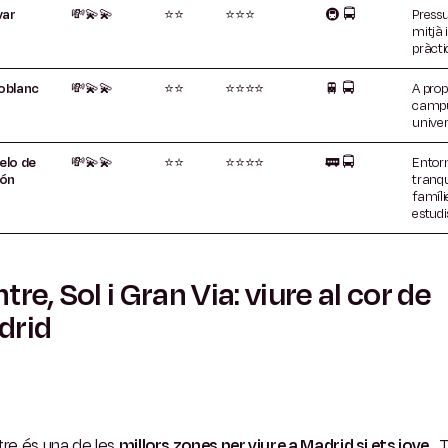
var
💸💫💫
⭐⭐
⭐⭐⭐
🚇
🚍
Press
mitjà 
pràcti
oblanc
💸💫💫
⭐⭐
⭐⭐⭐⭐
🚆
🚍
A prop
camp
univer
elo de
💸💫💫
⭐⭐
⭐⭐⭐⭐
🚃
🚍
Entor
cón
tranqui
famílie
estudi
tre, Sol i Gran Via: viure al cor de
drid
tre és una de les
millors zones per viure a Madrid si ets jove
. 