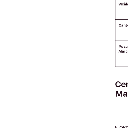
Vicàl
Cant
Pozu
Alar
Cen
Ma
El cen