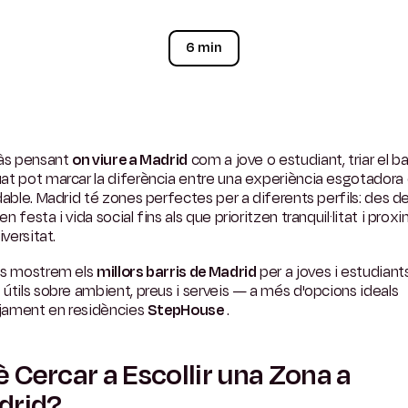
6 min
tàs pensant
on viure a Madrid
com a jove o estudiant, triar el bar
at pot marcar la diferència entre una experiència esgotadora
dable. Madrid té zones perfectes per a diferents perfils: des d
n festa i vida social fins als que prioritzen tranquil·litat i proxi
iversitat.
us mostrem els
millors barris de Madrid
per a joves i estudian
útils sobre ambient, preus i serveis — a més d'opcions ideals
tjament en residències
StepHouse
.
 Cercar a Escollir una Zona a
drid?