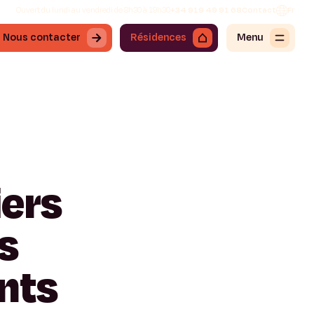
Ouvert du lundi au vendredi de 8h30 à 19h30
+34 919 49 91 68
Contact
Fr
Nous contacter
Résidences
Menu
iers
s
nts