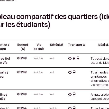
leau comparatif des quartiers (id
r les étudiants)
rtier /
Budget
Vie
Sérénité
Transports
Idéal si
one
(€)
sociale
e / Sol
💸💸💸
⭐⭐⭐⭐
⭐⭐
🚇
🚆
🚍
Tu veux vivr
n Vía
cœur de Madr
saña /
💸💸💸
⭐⭐⭐⭐
⭐⭐
🚇
🚍
Tu aimes les
ca
ambiances
alternatives e
vie nocturne 
tina /
💸💸💸
⭐⭐⭐⭐
⭐⭐
🚇
🚍
Amateurs de
piés
tapas et de c
berí /
💸💸💫
⭐⭐⭐
⭐⭐⭐
🚇
🚍
Tu recherche