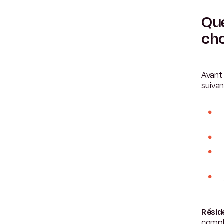
Que
cho
Avant 
suivan
Résid
compl