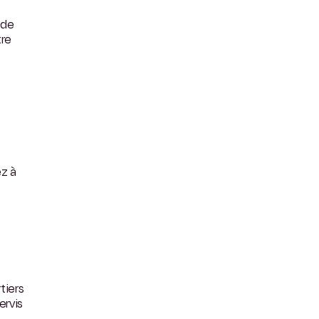
 de
tre
ez à
tiers
ervis