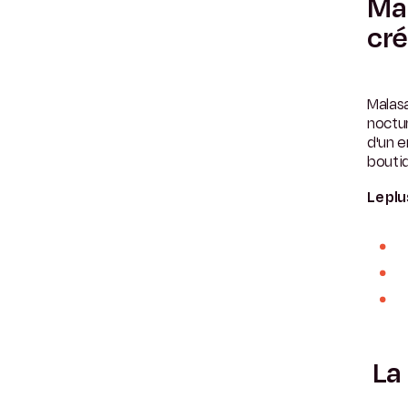
Mal
cré
Malasa
noctur
d'un e
bouti
Le plu
La 