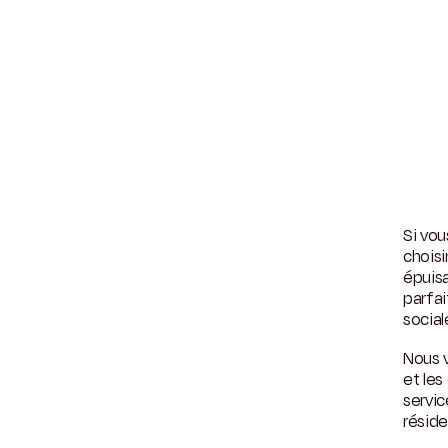
Si vo
choisi
épuisa
parfai
social
Nous v
et les
servi
résid