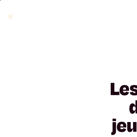
Le
je