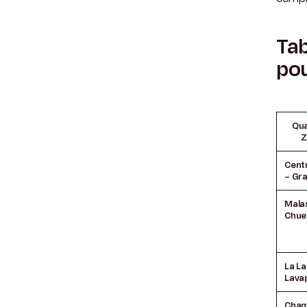
Tab
pou
Qua
Z
Centr
– Gra
Mala
Chue
La La
Lava
Cham