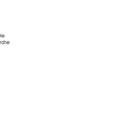
ie
erche