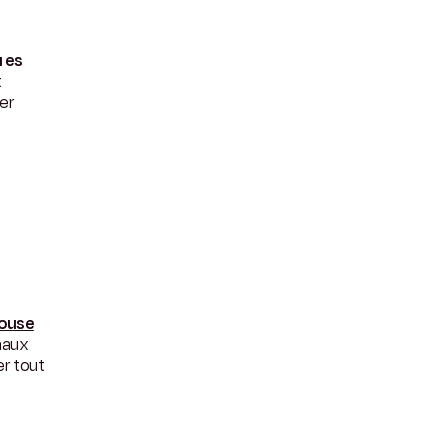
u es
t
ter
ouse
naux
r tout