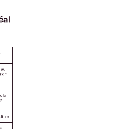
éal
…
e au
id ?
t la
?
ulture
s