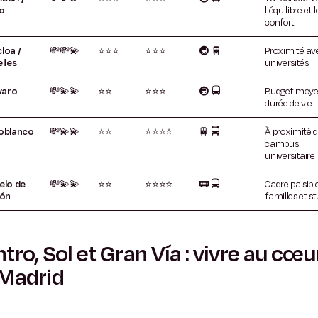
o
l'équilibre et l
confort
loa /
💸💸💫
⭐⭐⭐
⭐⭐⭐
🚇
🚆
Proximité ave
lles
universités
varo
💸💫💫
⭐⭐
⭐⭐⭐
🚇
🚍
Budget moye
durée de vie
oblanco
💸💫💫
⭐⭐
⭐⭐⭐⭐
🚆
🚍
À proximité 
campus
universitaire
elo de
💸💫💫
⭐⭐
⭐⭐⭐⭐
🚃
🚍
Cadre paisible
cón
familles et st
tro, Sol et Gran Vía : vivre au cœu
 Madrid