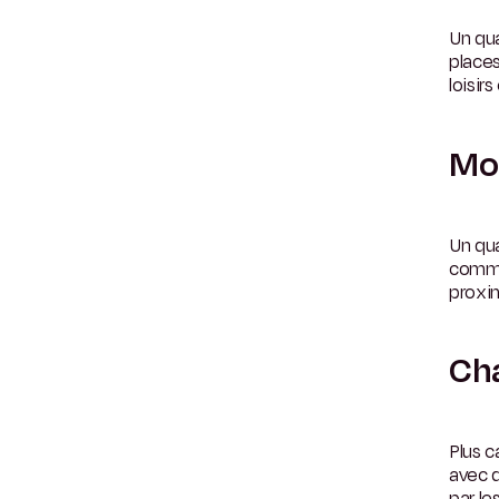
Un qua
places
loisirs
Mon
Un qua
comme
proxim
Cha
Plus c
avec d
par l