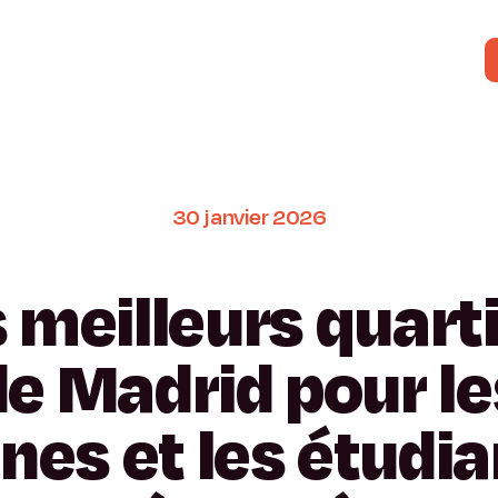
30
janvier
2026
s
meilleurs
quart
de
Madrid
pour
le
unes
et
les
étudia