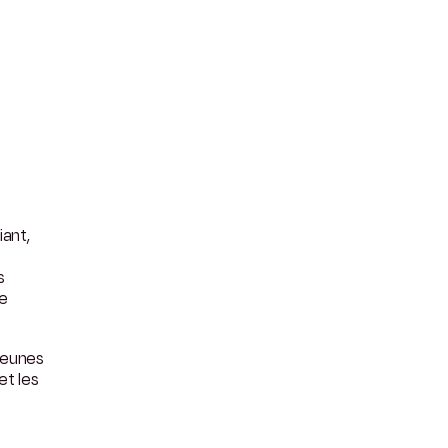
ant,
s
ie
jeunes
et les