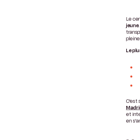
Le cen
jeune
transp
pleine
Le plu
C'est 
Madri
et in
en s'