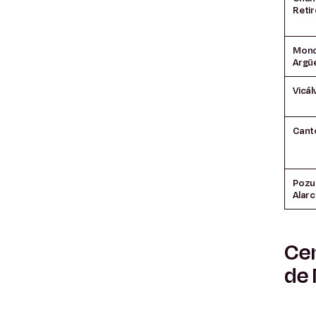
Retir
Monc
Argüe
Vicál
Cant
Pozu
Alar
Cen
de