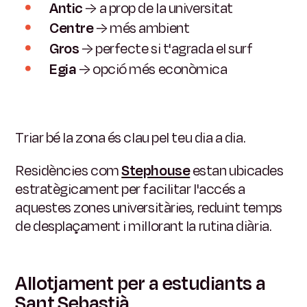
Antic
→ a prop de la universitat
Centre
→ més ambient
Gros
→ perfecte si t'agrada el surf
Egia
→ opció més econòmica
Triar bé la zona és clau pel teu dia a dia.
Residències com
Stephouse
estan ubicades
estratègicament per facilitar l'accés a
aquestes zones universitàries, reduint temps
de desplaçament i millorant la rutina diària.
Allotjament per a estudiants a
Sant Sebastià