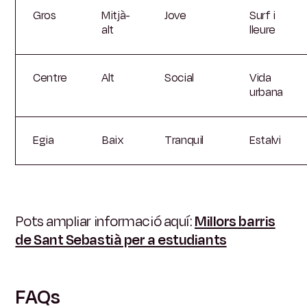
Gros
Mitjà-
Jove
Surf i
alt
lleure
Centre
Alt
Social
Vida
urbana
Egia
Baix
Tranquil
Estalvi
Pots ampliar informació aquí:
Millors barris
de Sant Sebastià per a estudiants
FAQs