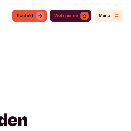
ar von Montag bis Freitag von 8:30 bis 19:30 Uhr
+34 919 49 91 68
Kontakt
De
Kontakt
Wohnheime
Menü
aden