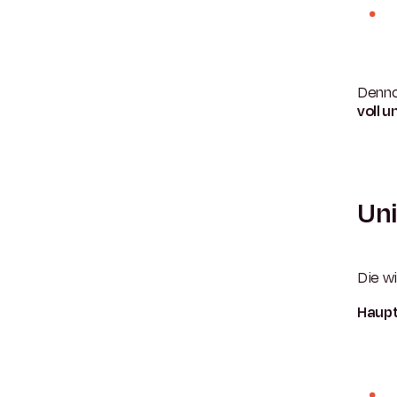
Dennoc
voll 
Uni
Die wi
Haup