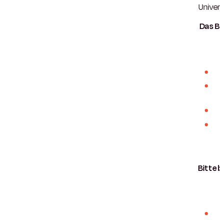
Univer
Das B
Bitte