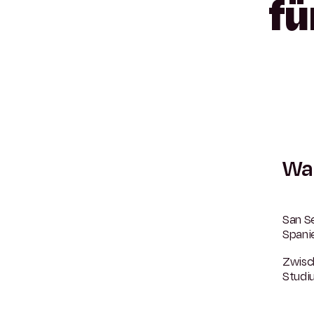
fü
War
San Se
Spani
Zwisc
Studiu