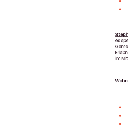
Step
es spe
Gemei
Erleb
im Mit
Wohn