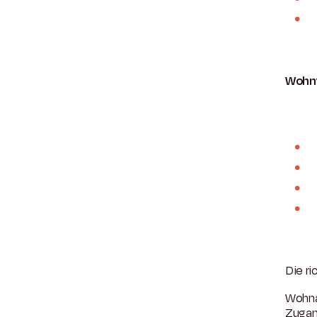
Wohnv
Die ri
Wohna
Zugang