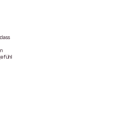
 dass
em
efühl