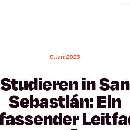
Erreichb
9.
Juni
2026
Studieren
in
San
Sebastián:
Ein
fassender
Leitf