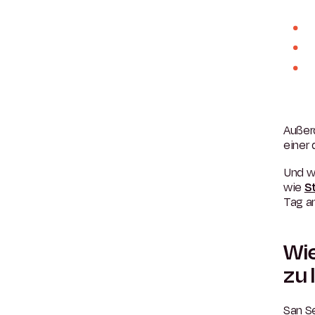
Außer
einer
Und we
wie
S
Tag a
Wie
zu 
San Se