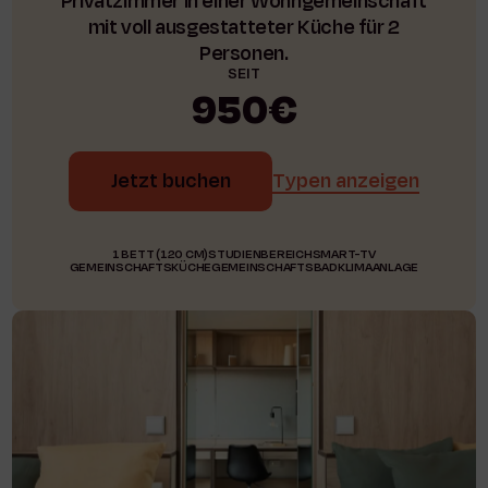
Privatzimmer in einer Wohngemeinschaft
mit voll ausgestatteter Küche für 2
Personen.
SEIT
950€
Jetzt buchen
Typen anzeigen
1 BETT (120 CM)
STUDIENBEREICH
SMART-TV
GEMEINSCHAFTSKÜCHE
GEMEINSCHAFTSBAD
KLIMAANLAGE