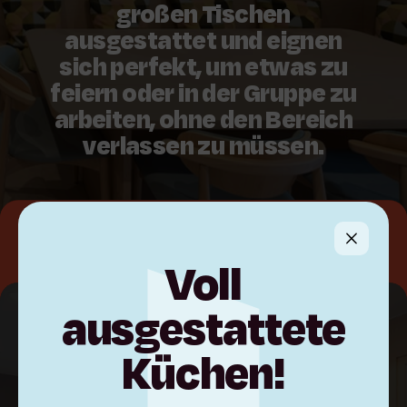
großen Tischen
ausgestattet und eignen
sich perfekt, um etwas zu
feiern oder in der Gruppe zu
arbeiten, ohne den Bereich
verlassen zu müssen.
Coworking
Voll
ausgestattete
Küchen!