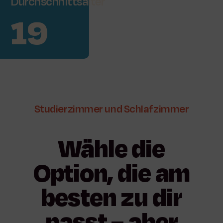
Durchschnittsalter
19
Studierzimmer
und
Schlafzimmer
Wähle
die
Option,
die
am
besten
zu
dir
passt
–
aber