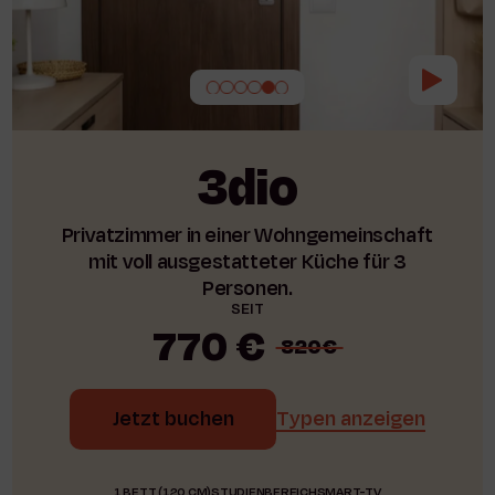
3dio
Privatzimmer in einer Wohngemeinschaft
mit voll ausgestatteter Küche für 3
Personen.
SEIT
770 €
820€
Jetzt buchen
Typen anzeigen
1 BETT (120 CM)
STUDIENBEREICH
SMART-TV