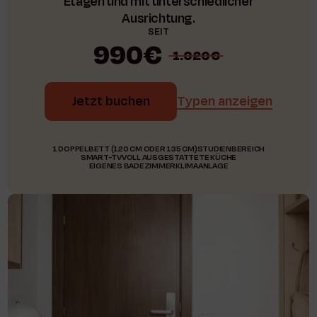
Etagen und mit unterschiedlicher
Ausrichtung.
SEIT
990€
1.020€
Jetzt buchen
Typen anzeigen
1 DOPPELBETT (120 CM ODER 135 CM)
STUDIENBEREICH
SMART-TV
VOLL AUSGESTATTETE KÜCHE
EIGENES BADEZIMMER
KLIMAANLAGE