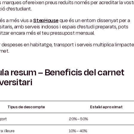
 marques ofereixen preus reduïts només per acreditar la vost
ió d'estudiant.
és a més vius a
StepHouse
que és un entorn dissenyat per a
sitaris, amb serveis inclosos i espais d'estudi preparats, pots
itzar encara més el teu pressupost mensual.
 despeses en habitatge, transport i serveis multiplica limpacte
rnet.
la resum – Beneficis del carnet
versitari
Tipus de descompte
Estalvi aproximat
port
20% – 50%
a i lleure
10% – 40%