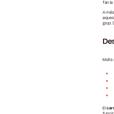
fan la
A més 
aquest
grup.
De
Molts 
El
car
funcio