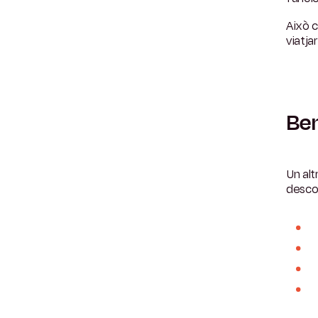
Això c
viatj
Ben
Un alt
desco