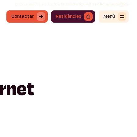
Disponibles de L a V de 8:30 a 19:30h
+34 919 49 91 68
Contacte
Ca
Contactar
Residències
Menú
rnet