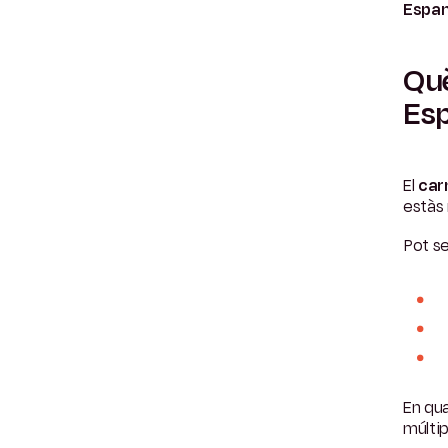
Espa
Què
Es
El
car
estàs 
Pot se
En qua
múlti