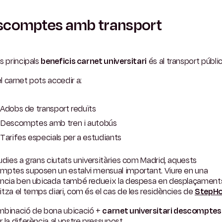
scomptes amb transport
s principals
beneficis carnet universitari
és al transport públic
 carnet pots accedir a:
Adobs de transport reduïts
Descomptes amb tren i autobús
Tarifes especials per a estudiants
udies a grans ciutats universitàries com Madrid, aquests
mptes suposen un estalvi mensual important. Viure en una
ència ben ubicada també redueix la despesa en desplaçaments
tza el temps diari, com és el cas de les residències de
StepHo
mbinació de bona ubicació +
carnet universitari descomptes
 la diferència al vostre pressupost.