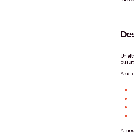
Des
Un alt
cultura
Amb el
Aques