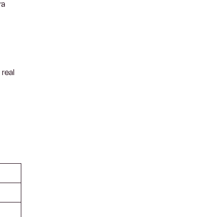
ra
 real