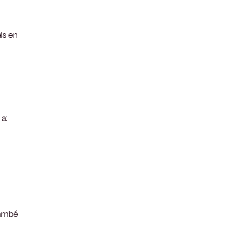
ls en
a:
també