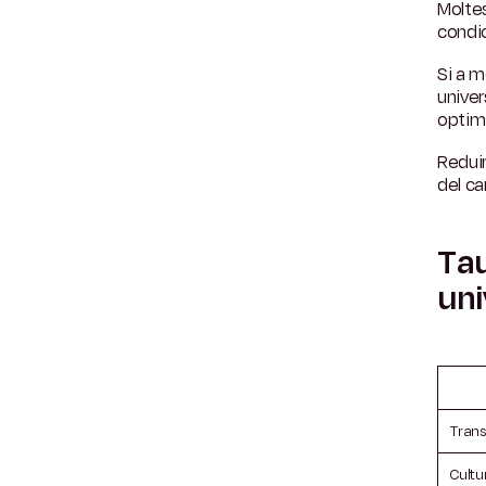
Moltes
condic
Si a m
univer
optim
Reduir
del ca
Tau
uni
Trans
Cultur