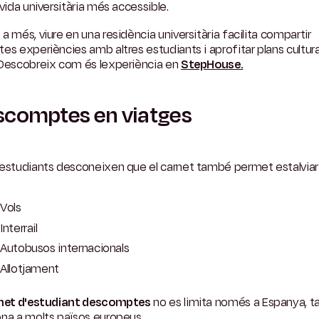
 vida universitària més accessible.
a més, viure en una residència universitària facilita compartir
es experiències amb altres estudiants i aprofitar plans cultura
 Descobreix com és lexperiència en
StepHouse.
scomptes en viatges
estudiants desconeixen que el carnet també permet estalviar 
Vols
Interrail
Autobusos internacionals
Allotjament
net d'estudiant descomptes
no es limita només a Espanya, 
na a molts països europeus.