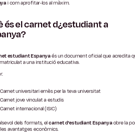
nya
i com aprofitar-los al màxim.
 és el carnet d¿estudiant a
panya?
net estudiant Espanya
és un document oficial que acredita 
matriculat a una institució educativa.
r:
Carnet universitari emès per la teva universitat
Carnet jove vinculat a estudis
Carnet internacional (ISIC)
lsevol dels formats, el
carnet d'estudiant Espanya
obre la po
ples avantatges econòmics.