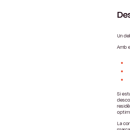
De
Un del
Amb el
Si est
desco
resid
optimi
La co
marcar