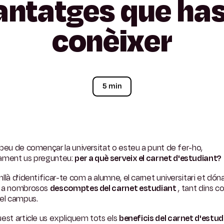
antatges
que
ha
conèixer
5 min
beu de començar la universitat o esteu a punt de fer-ho,
ament us pregunteu:
per a què serveix el carnet d'estudiant?
llà d'identificar-te com a alumne, el carnet universitari et dón
 a nombrosos
descomptes del carnet estudiant
, tant dins 
del campus.
est article us expliquem tots els
beneficis del carnet d'estud