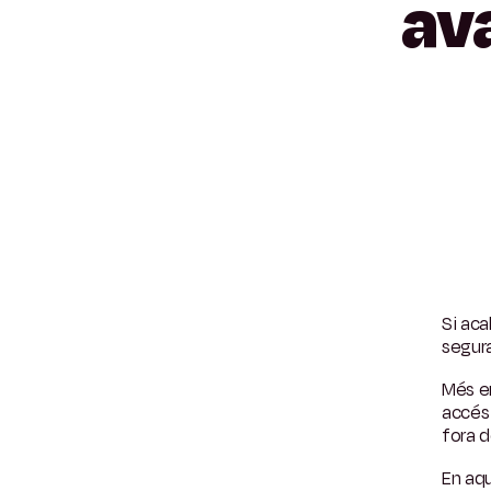
av
Si aca
segur
Més en
accés
fora 
En aqu