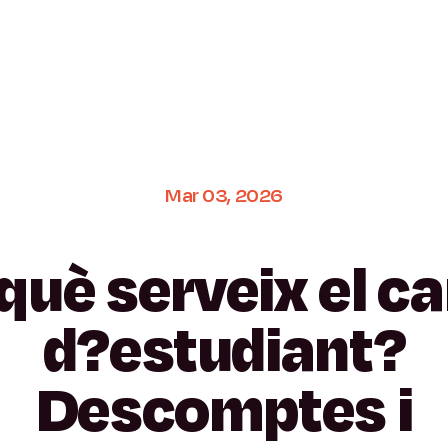
Mar
03,
2026
què
serveix
el
ca
d?estudiant?
Descomptes
i