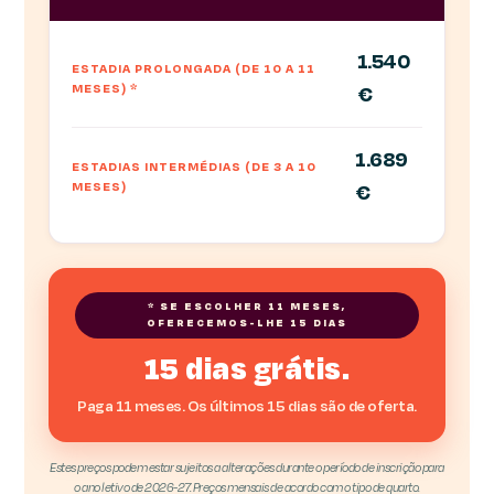
1.540
ESTADIA PROLONGADA (DE 10 A 11
MESES)
*
€
1.689
ESTADIAS INTERMÉDIAS (DE 3 A 10
MESES)
€
* SE ESCOLHER 11 MESES,
OFERECEMOS-LHE 15 DIAS
15 dias grátis.
Paga 11 meses. Os últimos 15 dias são de oferta.
Estes preços podem estar sujeitos a alterações durante o período de inscrição para
o ano letivo de 2026-27. Preços mensais de acordo com o tipo de quarto.