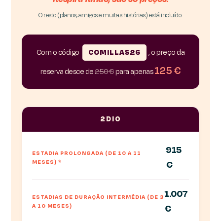
O resto (planos, amigos e muitas histórias) está incluído.
Com o código
COMILLAS26
, o preço da
125 €
reserva desce de
250 €
para apenas
2DIO
915
ESTADIA PROLONGADA (DE 10 A 11
MESES)
*
€
1.007
ESTADIAS DE DURAÇÃO INTERMÉDIA (DE 3
A 10 MESES)
€