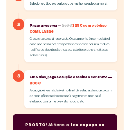
Selecione o tipo e o período que melhor se adequam a si.
2
Pagar a reserva —
250 €
125 € com o código
COMILLAS26
O seu quarto está reservado. O pagamento é reembolsável
caso não possa ficar hospedado connosco por um motivo
justificado.
(contacte-nos por telefone ou e-mail para
saber mais)
3
Em 5 dias, paga a caução e assina o contrato —
800 €
A caução é reembolsável no final da estadia, de acordo com
as condições estabelecidas. O pagamento mensal é
efetuado conforme previsto no contrato.
PRONTO! Já tens o teu espaço no