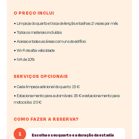
O PREÇO INCLUI
▪ Limpeza do quarto e troca de lençóis e toalhas 2 vezes por mês
▪ Todos os materiais incluídos
▪ Acesso a todas as áreas comuns do edifício
▪ Wi-Fi de alta velocidade
▪ IVA de 10%
SERVIÇOS OPCIONAIS
▪ Cada limpeza adicional do quarto: 15 €
▪ Estacionamento para automóveis: 35 € e estacionamento para
motociclos: 20 €
COMO FAZER A RESERVA?
1
Escolha o seu quarto e a duração da estadia