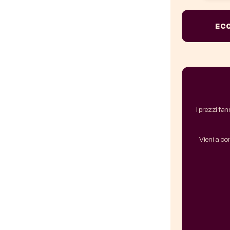
ECC
I prezzi fa
Vieni a con