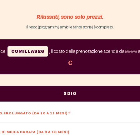
Rilassati, sono solo prezzi.
Il resto (programmi, amici e tante storie) è compreso.
dice
COMILLAS26
, il costo della prenotazione scende da
250 €
a
€
2DIO
 PROLUNGATO (DA 10 A 11 MESI)
*
DI MEDIA DURATA (DA 3 A 10 MESI)