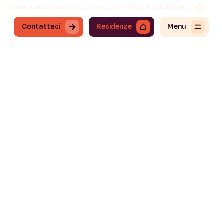
Aperti dal lunedì al venerdì dalle 8:30 alle 19:30
+34 919 49 91 68
Contatti
It
Contattaci
Residenze
Menu