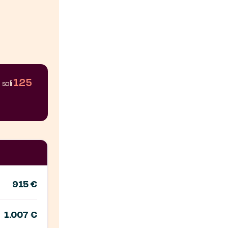
125
 soli
915 €
1.007 €