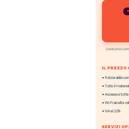
Questi prezzi potr
IL PREZZO
▪ Pulizia della c
▪ Tutto il materia
▪ Accesso a tutte 
▪ Wi-Fi ad alta ve
▪ IVA al 10%
SERVIZI OP