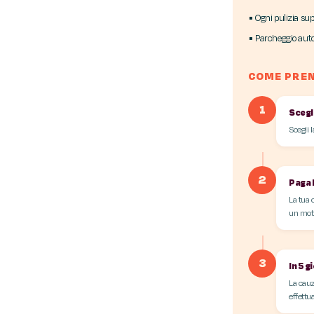
▪ Ogni pulizia su
▪ Parcheggio aut
COME PRE
1
Scegl
Scegli l
2
Paga 
La tua 
un moti
3
In 5 g
La cauz
effettu