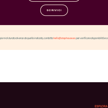
SCRIVICI
iorni di durata diversa da quella indicata, contatta
hello@stephouse.es
per verificare disponibilità e c
ESPLORA