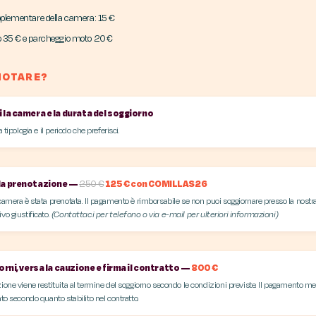
pplementare della camera: 15 €
o 35 € e parcheggio moto 20 €
NOTARE?
i la camera e la durata del soggiorno
a tipologia e il periodo che preferisci.
la prenotazione —
250 €
125 € con COMILLAS26
camera è stata prenotata. Il pagamento è rimborsabile se non puoi soggiornare presso la nostra
vo giustificato.
(Contattaci per telefono o via e-mail per ulteriori informazioni)
iorni, versa la cauzione e firma il contratto —
800 €
ione viene restituita al termine del soggiorno secondo le condizioni previste. Il pagamento me
ato secondo quanto stabilito nel contratto.