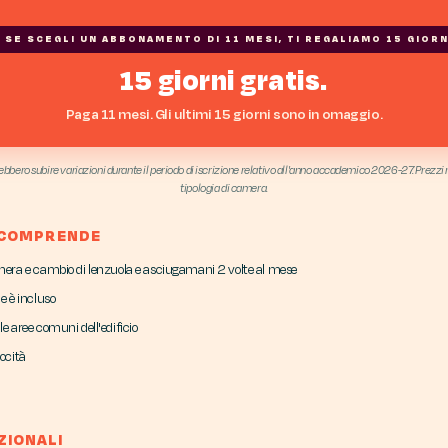
* SE SCEGLI UN ABBONAMENTO DI 11 MESI, TI REGALIAMO 15 GIORN
15 giorni gratis.
Paga 11 mesi. Gli ultimi 15 giorni sono in omaggio.
ebbero subire variazioni durante il periodo di iscrizione relativo all'anno accademico 2026-27. Prezzi m
tipologia di camera.
 COMPRENDE
amera e cambio di lenzuola e asciugamani 2 volte al mese
le è incluso
le aree comuni dell'edificio
locità
ZIONALI