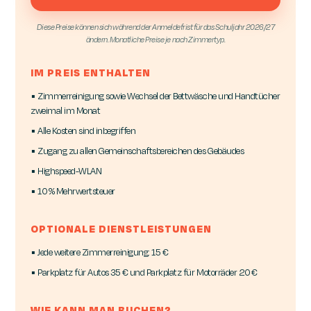
Diese Preise können sich während der Anmeldefrist für das Schuljahr 2026/27
ändern. Monatliche Preise je nach Zimmertyp.
IM PREIS ENTHALTEN
▪ Zimmerreinigung sowie Wechsel der Bettwäsche und Handtücher
zweimal im Monat
▪ Alle Kosten sind inbegriffen
▪ Zugang zu allen Gemeinschaftsbereichen des Gebäudes
▪ Highspeed-WLAN
▪ 10 % Mehrwertsteuer
OPTIONALE DIENSTLEISTUNGEN
▪ Jede weitere Zimmerreinigung: 15 €
▪ Parkplatz für Autos 35 € und Parkplatz für Motorräder 20 €
WIE KANN MAN BUCHEN?