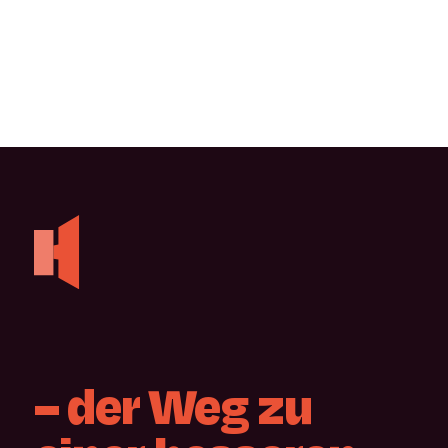
–
der
Weg
zu