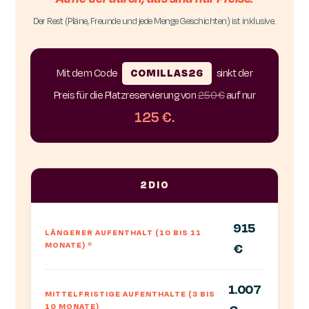
Der Rest (Pläne, Freunde und jede Menge Geschichten) ist inklusive.
Mit dem Code
COMILLAS26
sinkt der
Preis für die Platzreservierung von
250 €
auf nur
125 €.
2DIO
915
LÄNGERER AUFENTHALT (10 BIS 11
MONATE)
*
€
1.007
MITTELFRISTIGE AUFENTHALTE (3 BIS
10 MONATE)