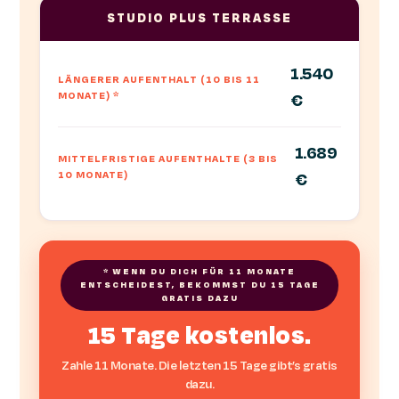
STUDIO PLUS TERRASSE
1.540
LÄNGERER AUFENTHALT (10 BIS 11
MONATE)
*
€
1.689
MITTELFRISTIGE AUFENTHALTE (3 BIS
10 MONATE)
€
* WENN DU DICH FÜR 11 MONATE
ENTSCHEIDEST, BEKOMMST DU 15 TAGE
GRATIS DAZU
15 Tage kostenlos.
Zahle 11 Monate. Die letzten 15 Tage gibt’s gratis
dazu.