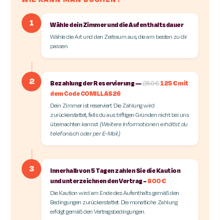
1
Wähle dein Zimmer und die Aufenthaltsdauer
Wähle die Art und den Zeitraum aus, die am besten zu dir
passen.
2
Bezahlung der Reservierung —
250 €
125 € mit
dem Code COMILLAS26
Dein Zimmer ist reserviert. Die Zahlung wird
zurückerstattet, falls du aus triftigen Gründen nicht bei uns
übernachten kannst.
(Weitere Informationen erhältst du
telefonisch oder per E-Mail.)
3
Innerhalb von 5 Tagen zahlen Sie die Kaution
und unterzeichnen den Vertrag –
800 €
Die Kaution wird am Ende des Aufenthalts gemäß den
Bedingungen zurückerstattet. Die monatliche Zahlung
erfolgt gemäß den Vertragsbedingungen.