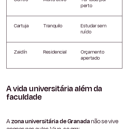
perto
Cartuja
Tranquilo
Estudar sem
ruído
Zaidín
Residencial
Orçamento
apertado
A vida universitária além da
faculdade
A
zona universitária de Granada
não se vive
apenas nas aulas. Vive-se em: