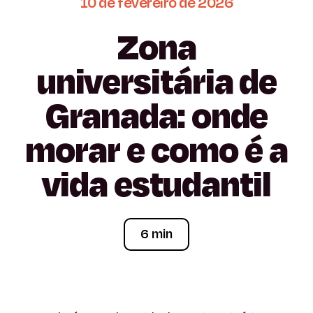
10
de
fevereiro
de
2026
Zona
universitária
de
Granada:
onde
morar
e
como
é
a
vida
estudantil
6 min