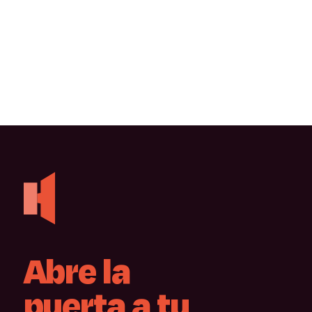
Abre
la
puerta
a
tu