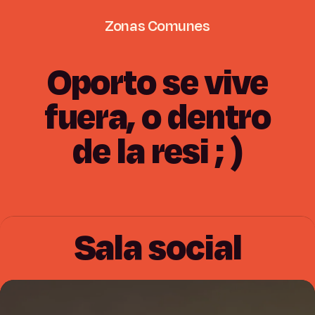
Zonas
Comunes
Oporto
se
vive
fuera,
o
dentro
de
la
resi
;
)
Sala social