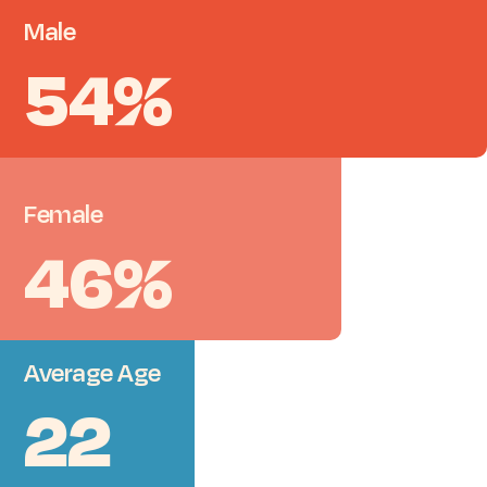
Male
54%
Female
46%
Average
Age
22