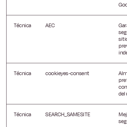
Goo
Técnica
AEC
Gar
seg
sit
pre
ind
Técnica
cookieyes-consent
Alm
pre
con
del
Técnica
SEARCH_SAMESITE
Mej
seg