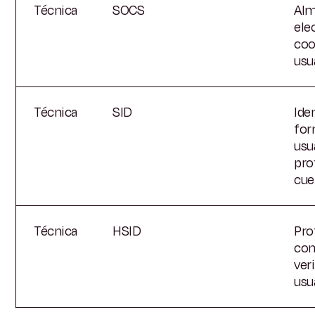
Técnica
SOCS
Alm
ele
coo
usu
Técnica
SID
Ide
for
usu
pro
cue
Técnica
HSID
Pro
con
ver
usu