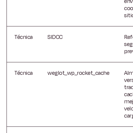
env
coo
siti
Técnica
SIDCC
Ref
seg
pre
Técnica
weglot_wp_rocket_cache
Alm
ver
tra
cac
mej
vel
car