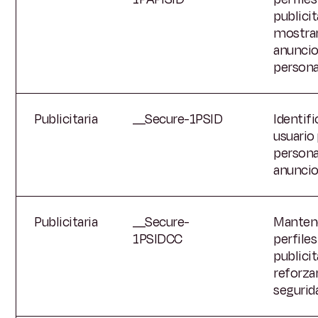
publicit
mostra
anunci
persona
Publicitaria
__Secure-1PSID
Identifi
usuario
persona
anunci
Publicitaria
__Secure-
Manten
1PSIDCC
perfiles
publicit
reforzar
segurid