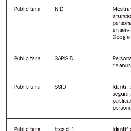
Publicitaria
NID
Mostra
anunci
persona
en servi
Google
Publicitaria
SAPISID
Persona
de anun
Publicitaria
SSID
Identif
segura 
publici
persona
Publicitaria
ttcsid_*
Identifi