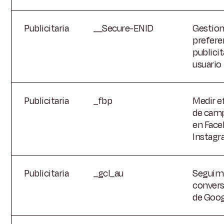
Publicitaria
__Secure-ENID
Gestion
prefere
publicit
usuario
Publicitaria
_fbp
Medir e
de cam
en Face
Instag
Publicitaria
_gcl_au
Seguim
convers
de Goog