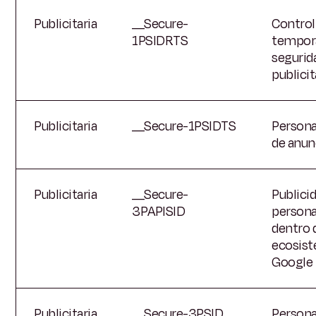
Publicitaria
__Secure-
Control
1PSIDRTS
tempora
segurid
publicit
Publicitaria
__Secure-1PSIDTS
Persona
de anun
Publicitaria
__Secure-
Publici
3PAPISID
persona
dentro 
ecosis
Google
Publicitaria
__Secure-3PSID
Persona