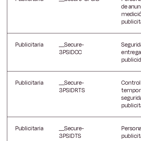
de anun
medici
publicit
Publicitaria
__Secure-
Segurid
3PSIDCC
entrega
publici
Publicitaria
__Secure-
Control
3PSIDRTS
tempora
segurid
publicit
Publicitaria
__Secure-
Persona
3PSIDTS
publicit