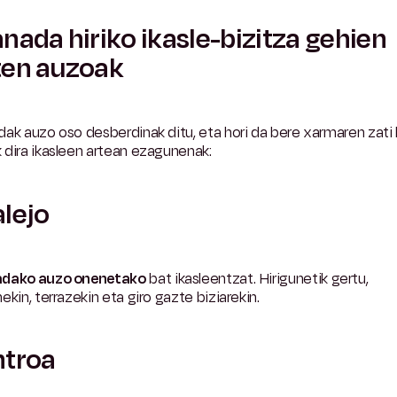
nada hiriko ikasle-bizitza gehien
ten auzoak
ak auzo oso desberdinak ditu, eta hori da bere xarmaren zati 
dira ikasleen artean ezagunenak:
lejo
dako auzo onenetako
bat
ikasleentzat. Hirigunetik gertu,
ekin, terrazekin eta giro gazte biziarekin.
ntroa