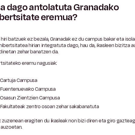
a dago antolatuta Granadako
bertsitate eremua?
hiri batzuek ez bezala, Granadak ez du campus bakar eta isola
nibertsitatea hirian integratuta dago, hau da, ikasleen bizitza 
dinetan zehar banatzen da.
rtsitateko eremu nagusiak:
Cartuja Campusa
Fuentenuevako Campusa
Osasun Zientzien Campusa
Fakultateak zentro osoan zehar sakabanatuta
zuzenean eragiten du ikasleak non bizi diren eta giro gaztea
 auzoetan.