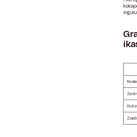
kokap
inguru
Gra
ika
Reale
Zent
Gutu
Zaidí