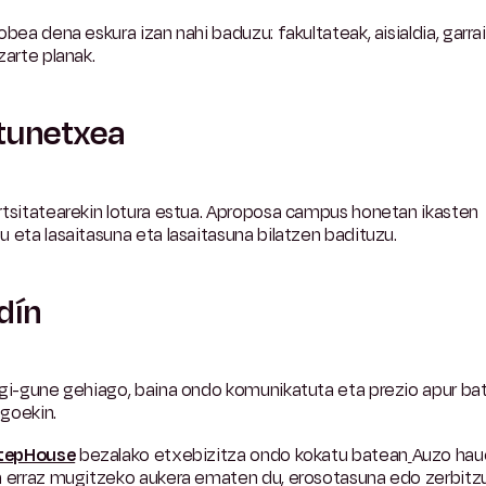
obea dena eskura izan nahi baduzu: fakultateak, aisialdia, garra
zarte planak.
tunetxea
rtsitatearekin lotura estua. Aproposa campus honetan ikasten
 eta lasaitasuna eta lasaitasuna bilatzen badituzu.
dín
egi-gune gehiago, baina ondo komunikatuta eta prezio apur ba
goekin.
tepHouse
bezalako etxebizitza ondo kokatu batean
Auzo hau
n erraz mugitzeko aukera ematen du, erosotasuna edo zerbitz