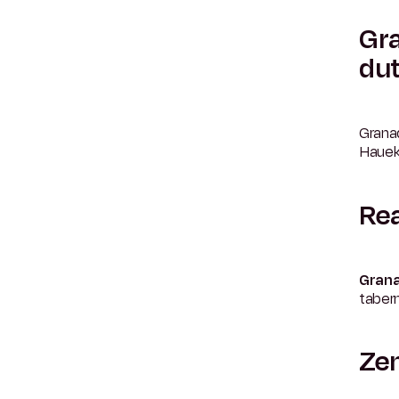
Gra
du
Granad
Hauek 
Rea
Grana
tabern
Ze