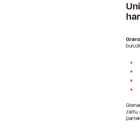
Uni
ha
Grana
buruz
Granad
zaitu,
partek