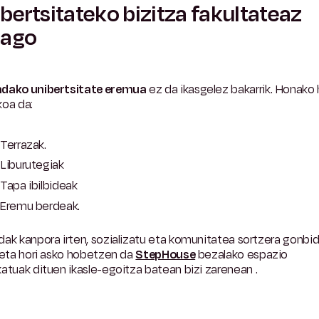
bertsitateko bizitza fakultateaz
rago
dako unibertsitate eremua
ez
da ikasgelez bakarrik. Honako
koa da:
Terrazak.
Liburutegiak
Tapa ibilbideak
Eremu berdeak.
ak kanpora irten, sozializatu eta komunitatea sortzera gonbi
 eta hori asko hobetzen da
StepHouse
bezalako espazio
atuak dituen ikasle-egoitza batean bizi zarenean
.