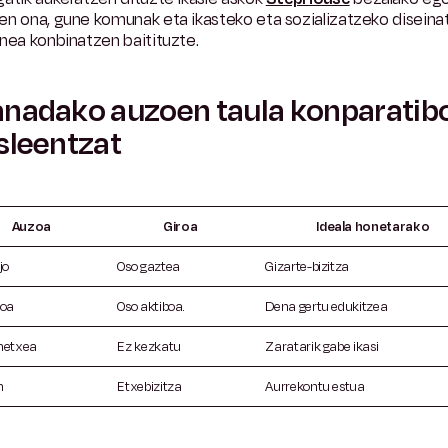
en ona, gune komunak eta ikasteko eta sozializatzeko diseina
nea konbinatzen baitituzte.
nadako auzoen taula konparatib
sleentzat
Auzoa
Giroa
Ideala honetarako
jo
Oso gaztea
Gizarte-bizitza
roa
Oso aktiboa.
Dena gertu edukitzea
netxea
Ez kezkatu
Zaratarik gabe ikasi
n
Etxebizitza
Aurrekontu estua