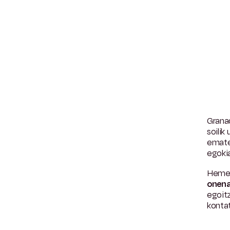
Granad
soilik
ematen
egokia
Hemen 
onen
egoit
konta