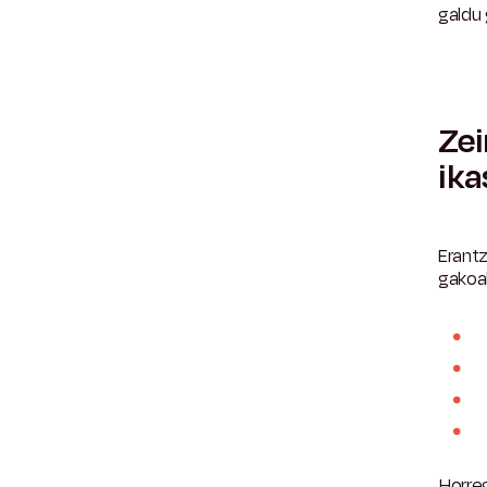
galdu
Zei
ika
Erantz
gakoa
Horreg