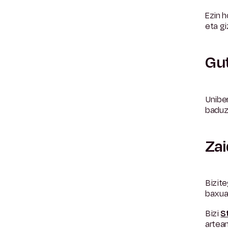
Ezin h
eta gi
Gu
Unibe
baduzu
Zai
Bizit
baxua
Bizi
S
artea