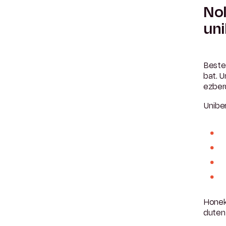
Nol
uni
Beste 
bat. U
ezber
Unibe
Honek 
duten