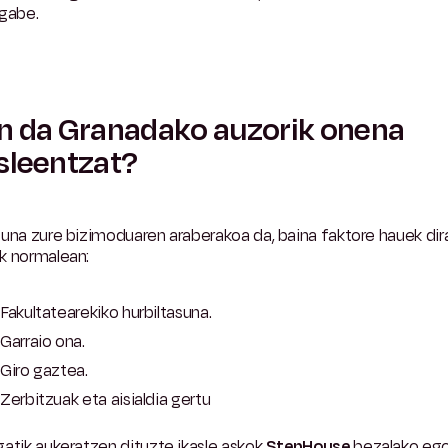
 gabe.
n da Granadako auzorik onena
sleentzat?
una zure bizimoduaren araberakoa da, baina faktore hauek dir
k normalean:
Fakultatearekiko hurbiltasuna.
Garraio ona.
Giro gaztea.
Zerbitzuak eta aisialdia gertu
atik aukeratzen dituzte ikasle askok
StepHouse
bezalako eg