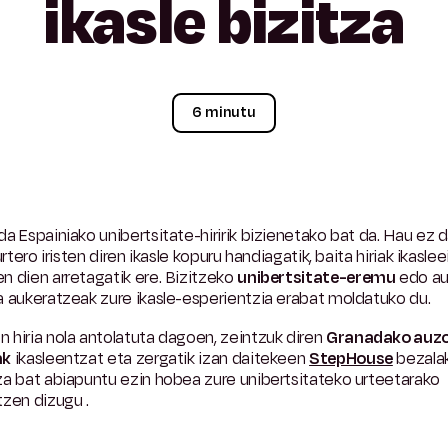
ikasle
bizitza
6 minutu
a Espainiako unibertsitate-hiririk bizienetako bat da. Hau ez 
 urtero iristen diren ikasle kopuru handiagatik, baita hiriak ikaslee
 dien arretagatik ere.
Bizitzeko
unibertsitate-eremu
edo a
 aukeratzeak zure ikasle-esperientzia erabat moldatuko du.
hiria nola antolatuta dagoen, zeintzuk diren
Granadako auz
ak
ikasleentzat eta zergatik izan
daitekeen
StepHouse
bezala
za bat
abiapuntu ezin hobea zure unibertsitateko urteetarako
tzen dizugu
.