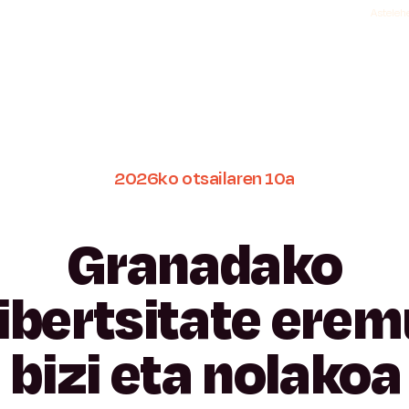
Astelehe
2026ko
otsailaren
10a
Granadako
ibertsitate
erem
n
bizi
eta
nolakoa