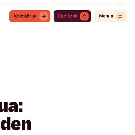
netik ostiralera eskuragarri, 8:30etik 19:30era.
+34 919 49 91 68
Kontaktua
Eu
Kontaktua
Egoitzak
Menua
ua:
den