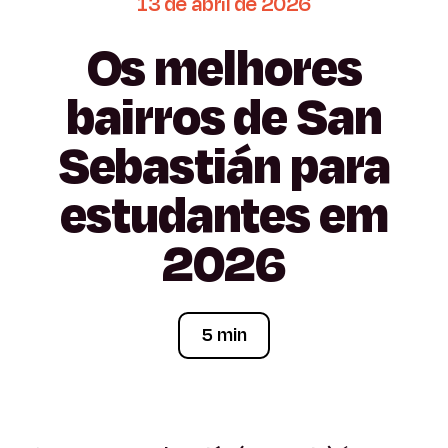
13
de
abril
de
2026
Os
melhores
bairros
de
San
Sebastián
para
estudantes
em
2026
5 min