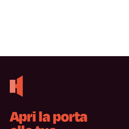
Apri
la
porta