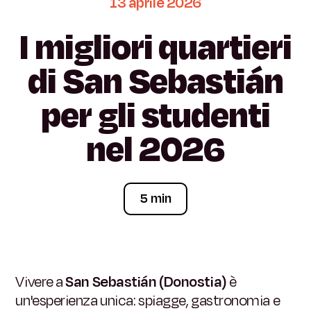
13
aprile
2026
I
migliori
quartieri
di
San
Sebastián
per
gli
studenti
nel
2026
5 min
Vivere a
San Sebastián (Donostia)
è
un'esperienza unica: spiagge, gastronomia e