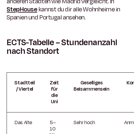
anderen Städten wie Madrid vergleicht. In
StepHouse
kannst du dir alle Wohnheime in
Spanien und Portugal ansehen.
ECTS-Tabelle – Stundenanzahl
nach Standort
Stadtteil
Zeit
Geselliges
Ko
/ Viertel
für
Beisammensein
die
Uni
Das Alte
5–
Sehr hoch
Anm
10