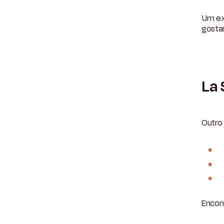
Um ex
gostas
La 
Outro 
Encon