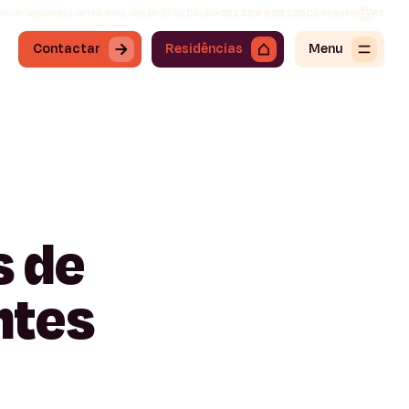
is de segunda a sexta-feira, das 8h30 às 19h30
+351 308 802 125
Contacto
Pt
Contactar
Residências
Menu
s
de
ntes