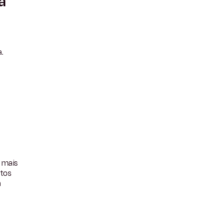
a
.
 mais
itos
m