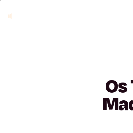
Os
Mad