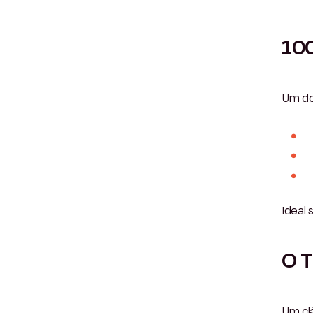
10
Um do
Ideal 
O T
Um cl