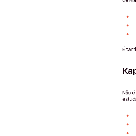
de Mad
É tam
Kap
Não é
estud