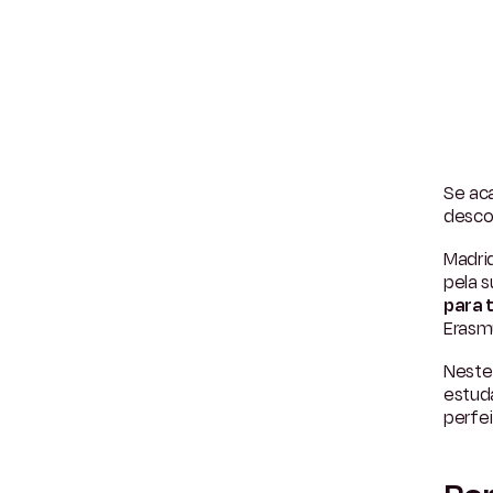
Se aca
descob
Madrid
pela s
para 
Erasm
Neste
estud
perfe