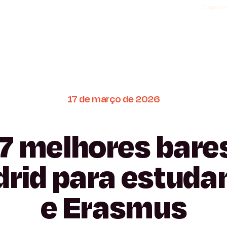
Disponíve
17
de
março
de
2026
7
melhores
bare
rid
para
estuda
e
Erasmus