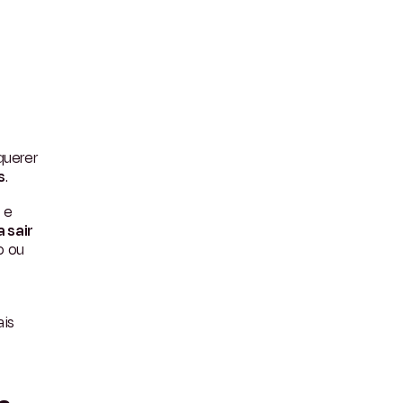
querer
s
.
 e
 sair
o ou
ais