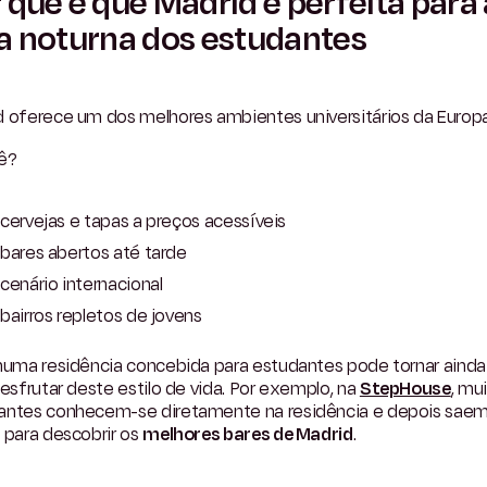
 que é que Madrid é perfeita para 
a noturna dos estudantes
d oferece um dos melhores ambientes universitários da Europa
ê?
cervejas e tapas a preços acessíveis
bares abertos até tarde
cenário internacional
bairros repletos de jovens
 numa residência concebida para estudantes pode tornar ainda
desfrutar deste estilo de vida. Por exemplo, na
StepHouse
, mu
antes conhecem-se diretamente na residência e depois sae
 para descobrir os
melhores bares de Madrid
.