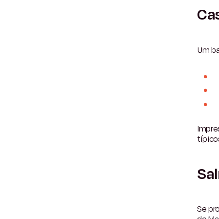
Ca
Um ba
Impres
típico
Sa
Se pro