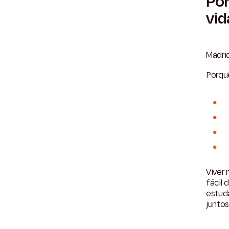
Por
vid
Madri
Porqu
Viver
fácil 
estud
juntos