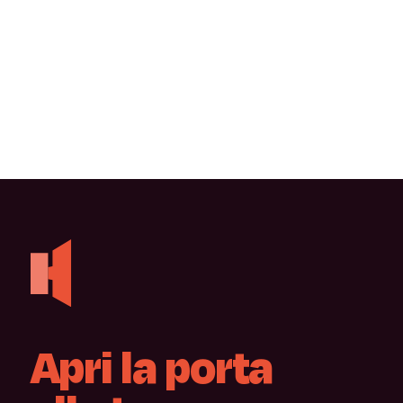
Apri
la
porta