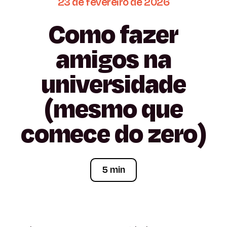
23
de
fevereiro
de
2026
Como
fazer
amigos
na
universidade
(mesmo
que
comece
do
zero)
5 min