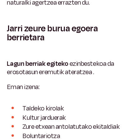
naturalki agertzea errazten du.
Jarri zeure burua egoera
berrietara
Lagun berriak egiteko
ezinbestekoa da
erosotasun eremutik ateratzea
.
Eman izena:
Taldeko kirolak
Kultur jarduerak
Zure etxean antolatutako ekitaldiak
Boluntariotza