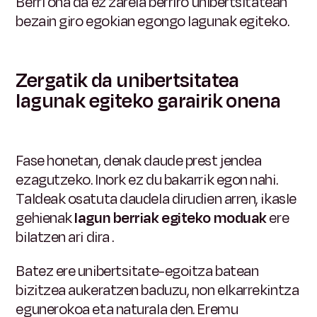
Berri ona da ez zarela berriro unibertsitatean
bezain giro egokian egongo lagunak egiteko.
Zergatik da unibertsitatea
lagunak egiteko garairik onena
Fase honetan, denak daude prest jendea
ezagutzeko. Inork ez du bakarrik egon nahi.
Taldeak osatuta daudela dirudien arren, ikasle
gehienak
lagun berriak egiteko moduak
ere
bilatzen ari dira
.
Batez ere unibertsitate-egoitza batean
bizitzea aukeratzen baduzu, non elkarrekintza
egunerokoa eta naturala den. Eremu