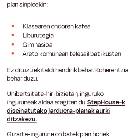
plan sinpleekin:
Klasearen ondoren kafea
Liburutegia
Gimnasioa
Areto komunean telesail bat ikusten
Ez dituzu ekitaldi handirik behar. Koherentzia
behar duzu.
Unibertsitate-hiri bizietan, inguruko
inguruneak aldea eragiten du.
StepHouse-k
diseinatutako jarduera-planak aurki
ditzakezu.
Gizarte-ingurune on batek plan horiek