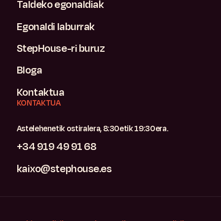
Taldeko egonaldiak
Egonaldi laburrak
StepHouse-ri buruz
Bloga
Kontaktua
KONTAKTUA
Astelehenetik ostiralera, 8:30etik 19:30era.
+34 919 49 91 68
kaixo@stephouse.es