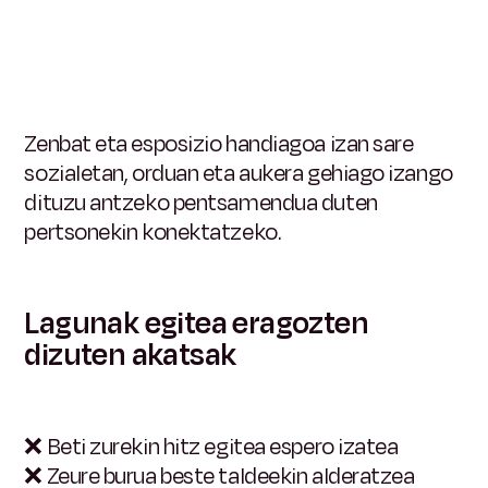
Zenbat eta esposizio handiagoa izan sare
sozialetan, orduan eta aukera gehiago izango
dituzu antzeko pentsamendua duten
pertsonekin konektatzeko.
Lagunak egitea eragozten
dizuten akatsak
❌
Beti zurekin hitz egitea espero izatea
❌
Zeure burua beste taldeekin alderatzea