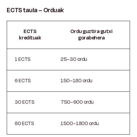
ECTS taula – Orduak
ECTS
Ordu guztira gutxi
kredituak
gorabehera
1 ECTS
25–30 ordu
6 ECTS
150–180 ordu
30 ECTS
750–900 ordu
60 ECTS
1500–1800 ordu