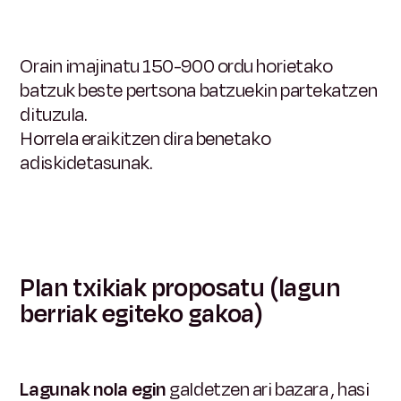
Orain imajinatu 150-900 ordu horietako
batzuk beste pertsona batzuekin partekatzen
dituzula.
Horrela eraikitzen dira benetako
adiskidetasunak.
Plan txikiak proposatu (lagun
berriak egiteko gakoa)
Lagunak nola egin
galdetzen ari bazara
, hasi