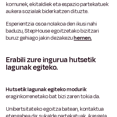
komunek, ekitaldiek eta espazio partekatuek
aukera sozialak biderkatzen dituzte.
Esperientzia osoa nolakoa den ikusi nahi
baduzu, StepHouse egoitzetako bizitzari
buruz gehiago jakin dezakezu
hemen.
Erabili zure ingurua hutsetik
lagunak egiteko.
Hutsetik lagunak egiteko modurik
eraginkorrenetako bat
bizi zaren tokia da.
Unibertsitateko egoitza batean, kontaktua
etengabea da: sukalde partekatuak, ikasgela,