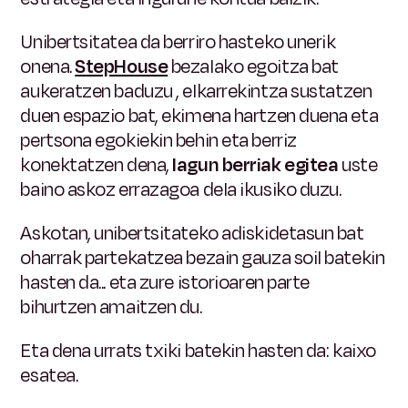
Unibertsitatea da berriro hasteko unerik
onena.
StepHouse
bezalako egoitza bat
aukeratzen baduzu
, elkarrekintza sustatzen
duen espazio bat, ekimena hartzen duena eta
pertsona egokiekin behin eta berriz
konektatzen dena,
lagun berriak egitea
uste
baino askoz errazagoa dela ikusiko duzu.
Askotan, unibertsitateko adiskidetasun bat
oharrak partekatzea bezain gauza soil batekin
hasten da... eta zure istorioaren parte
bihurtzen amaitzen du.
Eta dena urrats txiki batekin hasten da: kaixo
esatea.