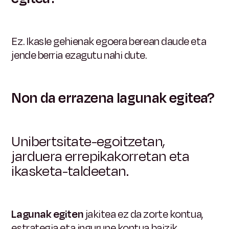
Ez. Ikasle gehienak egoera berean daude eta
jende berria ezagutu nahi dute.
Non da errazena lagunak egitea?
Unibertsitate-egoitzetan,
jarduera errepikakorretan eta
ikasketa-taldeetan.
Lagunak egiten
jakitea
ez da zorte kontua,
estrategia eta ingurune kontua baizik.