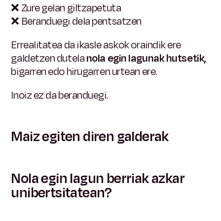
❌
Zure gelan giltzapetuta
❌
Beranduegi dela pentsatzen
Errealitatea da ikasle askok oraindik ere
galdetzen dutela
nola egin lagunak hutsetik,
bigarren edo hirugarren urtean ere.
Inoiz ez da beranduegi.
Maiz egiten diren galderak
Nola egin lagun berriak azkar
unibertsitatean?