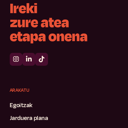
Ireki
zure
atea
etapa
onena
ARAKATU
Egoitzak
Jarduera plana