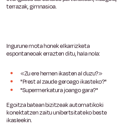
terrazak, gimnasioa.
Ingurune mota honek elkarrizketa
espontaneoak errazten ditu, hala nola:
«Zu ere hemen ikasten al duzu?»
"Prest al zaude geroago ikasteko?"
"Supermerkatura joango gara?"
Egoitza batean bizitzeak automatikoki
konektatzen zaitu unibertsitateko beste
ikasleekin.