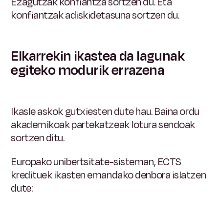
Ezagutzak konfiantza sortzen du. Eta
konfiantzak adiskidetasuna sortzen du.
Elkarrekin ikastea da lagunak
egiteko modurik errazena
Ikasle askok gutxiesten dute hau. Baina ordu
akademikoak partekatzeak lotura sendoak
sortzen ditu.
Europako unibertsitate-sisteman, ECTS
kredituek ikasten emandako denbora islatzen
dute: