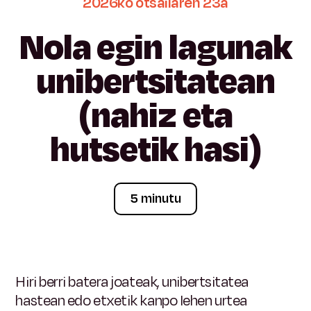
2026ko
otsailaren
23a
Nola
egin
lagunak
unibertsitatean
(nahiz
eta
hutsetik
hasi)
5 minutu
Hiri berri batera joateak, unibertsitatea
hastean edo etxetik kanpo lehen urtea