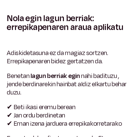
Nola egin lagun berriak:
errepikapenaren araua aplikatu
Adiskidetasuna ez da magiaz sortzen.
Errepikapenaren bidez gertatzen da.
Benetan
lagun berriak egin
nahi badituzu
,
jende berdinarekin hainbat aldiz elkartu behar
duzu.
✔
Beti ikasi eremu berean
✔
Jan ordu berdinetan
✔
Eman izena jarduera errepikakorretarako