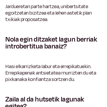
Jardueretan parte hartzea, unibertsitate
egoitzetan bizitzea eta lehen astetik plan
txikiak proposatzea.
Nola egin ditzaket lagun berriak
introbertitua banaiz?
Hasi elkarrizketa labur eta errepikatuekin.
Errepikapenak antsietatea murrizten du eta
pixkanaka konfiantza sortzen du.
Zaila al da hutsetik lagunak
egitea?