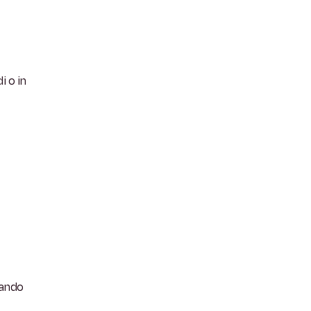
i o in
tando