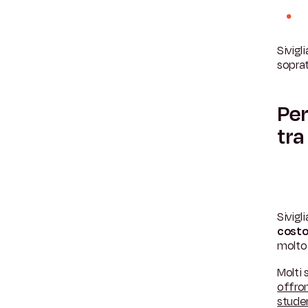
Sivigl
soprat
Per
tra
Sivigl
costo
molto 
Molti
offron
studen