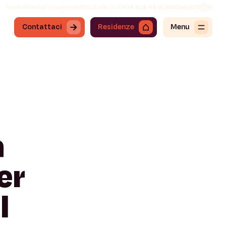
Aperti dal lunedì al venerdì dalle 8:30 alle 19:30
+34 919 49 91 68
Contatti
It
Contattaci
Residenze
Menu
a
er
l