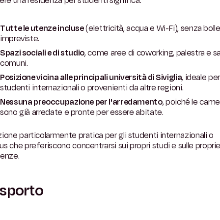
ere una residenza per studenti significa:
Tutte le utenze incluse
(elettricità, acqua e Wi-Fi), senza boll
impreviste.
Spazi sociali e di studio
, come aree di coworking, palestra e s
comuni.
Posizione vicina alle principali università di Siviglia
, ideale per
studenti internazionali o provenienti da altre regioni.
Nessuna preoccupazione per l'arredamento
, poiché le came
sono già arredate e pronte per essere abitate.
ione particolarmente pratica per gli studenti internazionali o
s che preferiscono concentrarsi sui propri studi e sulle propri
ienze.
sporto