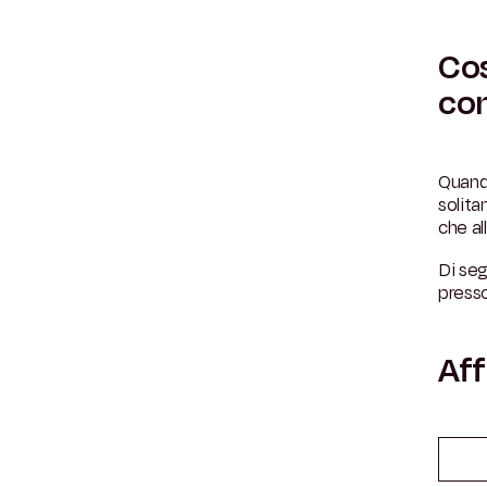
Cos
con
Quand
solit
che al
Di seg
press
Aff