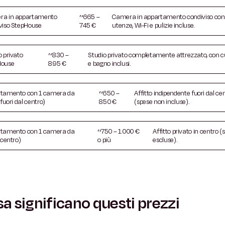
ra in appartamento
~665 –
Camera in appartamento condiviso con
viso StepHouse
745 €
utenze, Wi-Fi e pulizie incluse.
o privato
~830 –
Studio privato completamente attrezzato, con 
House
895 €
e bagno inclusi.
tamento con 1 camera da
~650 –
Affitto indipendente fuori dal ce
(fuori dal centro)
850 €
(spese non incluse).
tamento con 1 camera da
~750 – 1.000 €
Affitto privato in centro (
(centro)
o più
escluse).
a significano questi prezzi