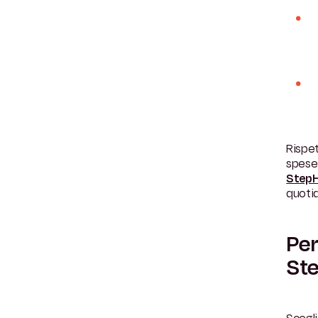
Rispet
spese
StepH
quotid
Per
Ste