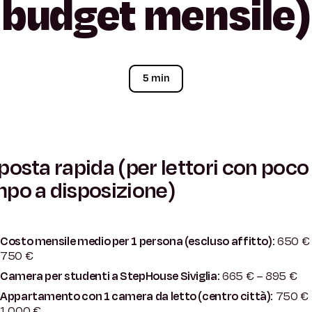
budget
mensile)
5 min
posta rapida (per lettori con poco
po a disposizione)
Costo mensile medio per 1 persona (escluso affitto):
650 €
750 €
Camera per studenti a StepHouse Siviglia:
665 € – 895 €
Appartamento con 1 camera da letto (centro città):
750 € 
1.000 €