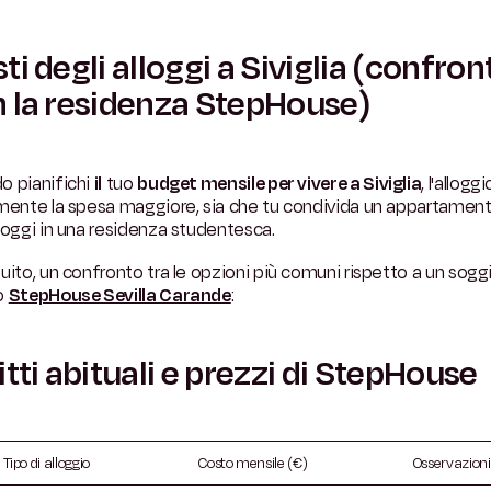
ti degli alloggi a Siviglia (confron
 la residenza StepHouse)
o pianifichi
il
tuo
budget mensile per vivere a Siviglia
, l'allogg
amente la spesa maggiore, sia che tu condivida un appartamen
loggi in una residenza studentesca.
uito, un confronto tra le opzioni più comuni rispetto a un sogg
o
StepHouse Sevilla Carande
:
itti abituali e prezzi di StepHouse
Tipo di alloggio
Costo mensile (€)
Osservazioni