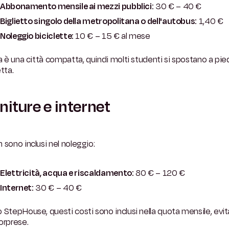
Abbonamento mensile ai mezzi pubblici:
30 € – 40 €
Biglietto singolo della metropolitana o dell'autobus:
1,40 €
Noleggio biciclette:
10 € – 15 € al mese
ia è una città compatta, quindi molti studenti si spostano a pied
etta.
niture e internet
 sono inclusi nel noleggio:
Elettricità, acqua e riscaldamento:
80 € – 120 €
Internet:
30 € – 40 €
 StepHouse, questi costi sono inclusi nella quota mensile, evi
orprese.