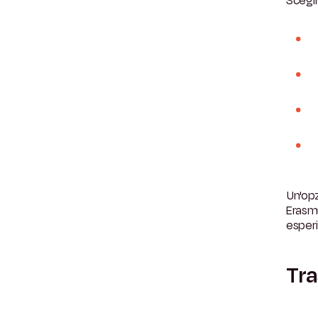
Scegli
Un'opz
Erasmu
esper
Tra