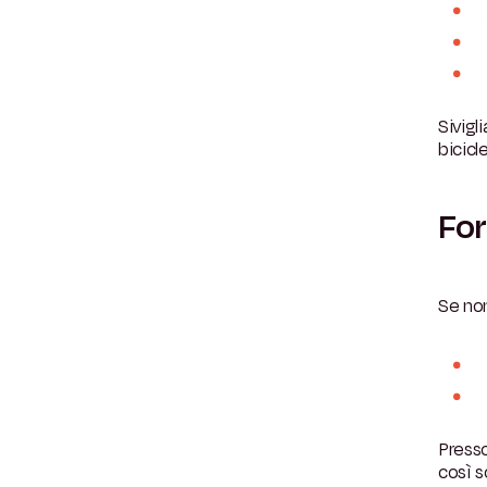
Sivigl
bicicl
For
Se non
Presso
così s