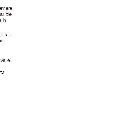
camera
ulizie
 in
 ideali
na
ove le
ita