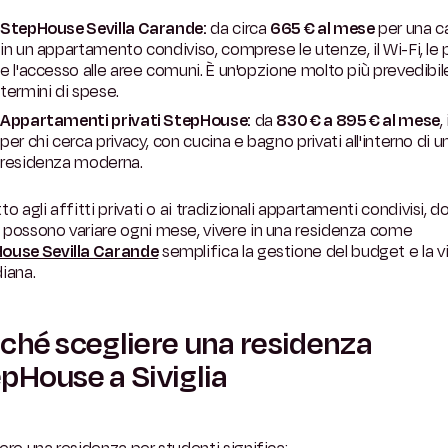
StepHouse Sevilla Carande:
da circa
665 € al mese
per una 
in un appartamento condiviso, comprese le utenze, il Wi-Fi, le p
e l'accesso alle aree comuni. È un'opzione molto più prevedibile
termini di spese.
Appartamenti privati StepHouse:
da
830 € a 895 € al mese
,
per chi cerca privacy, con cucina e bagno privati all'interno di u
residenza moderna.
to agli affitti privati o ai tradizionali appartamenti condivisi, d
 possono variare ogni mese, vivere in una residenza come
ouse Sevilla Carande
semplifica la gestione del budget e la v
iana.
ché scegliere una residenza
pHouse a Siviglia