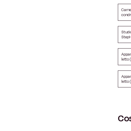
Came
condi
Studi
Step
Appar
letto 
Appar
letto 
Cos