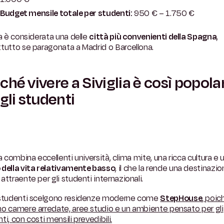
Budget mensile totale per studenti:
950 € – 1.750 €
ia è considerata una delle
città più convenienti della Spagna
,
tutto se paragonata a Madrid o Barcellona.
ché vivere a Siviglia è così popola
 gli studenti
ia combina eccellenti università, clima mite, una ricca cultura e 
 della vita relativamente basso
, il che la rende una destinazi
attraente per gli studenti internazionali.
 studenti scelgono residenze moderne come
StepHouse
, poic
o camere arredate, aree studio e un ambiente pensato per gli
ti, con costi mensili prevedibili.