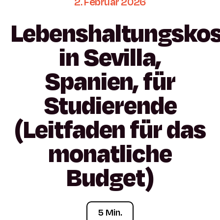
2.
Februar
2026
Lebenshaltungsko
in
Sevilla,
Spanien,
für
Studierende
(Leitfaden
für
das
monatliche
Budget)
5 Min.