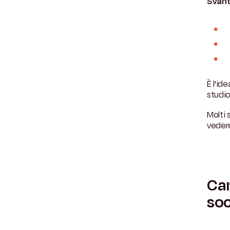
Svant
È l'id
studio
Molti 
veder
Cam
soc