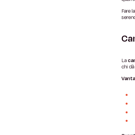
Fare l
sereno
Cam
La
cam
chi dà 
Vanta