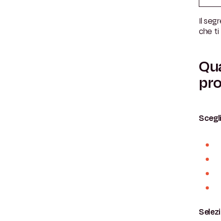
Il seg
che ti
Qua
pro
Scegl
Selez