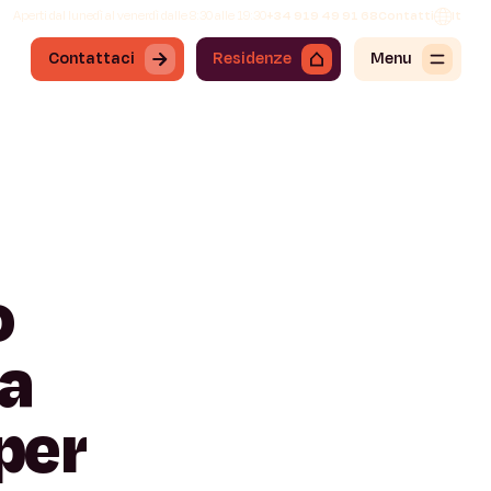
Aperti dal lunedì al venerdì dalle 8:30 alle 19:30
+34 919 49 91 68
Contatti
It
Contattaci
Residenze
Menu
o
la
per