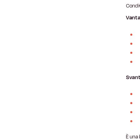
Condiv
Vanta
Svant
È una 