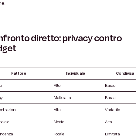
ne.
fronto diretto: privacy contro
dget
Fattore
Individuale
Condivisa
o
Alto
Basso
cy
Molto alta
Bassa
ntrazione
Alta
Variabile
ociale
Media
Alta
endenza
Totale
Limitata