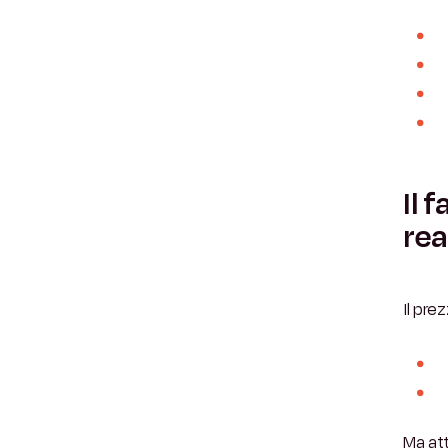
Il 
re
Il pre
Ma att