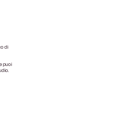
co di
e puoi
udio.