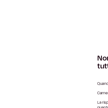
Non
tutt
Quando
Camer
La ris
quanto