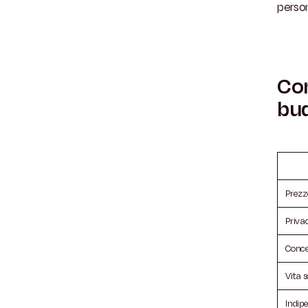
perso
Con
bu
Prezz
Priva
Conce
Vita s
Indip