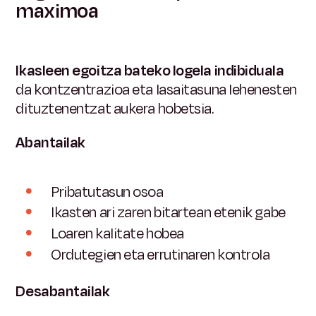
maximoa
Ikasleen egoitza bateko logela indibiduala
da
kontzentrazioa eta lasaitasuna lehenesten
dituztenentzat aukera hobetsia.
Abantailak
Pribatutasun osoa
Ikasten ari zaren bitartean etenik gabe
Loaren kalitate hobea
Ordutegien eta errutinaren kontrola
Desabantailak