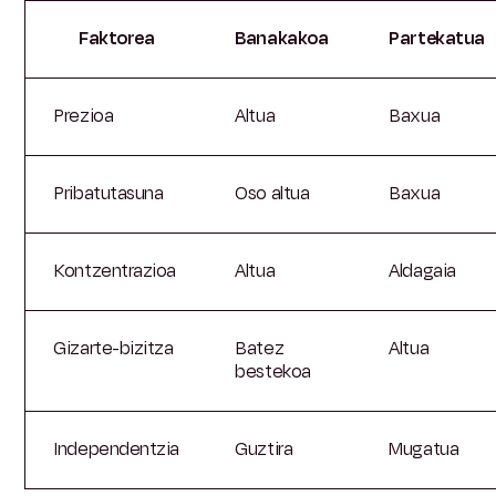
Faktorea
Banakakoa
Partekatua
Prezioa
Altua
Baxua
Pribatutasuna
Oso altua
Baxua
Kontzentrazioa
Altua
Aldagaia
Gizarte-bizitza
Batez
Altua
bestekoa
Independentzia
Guztira
Mugatua