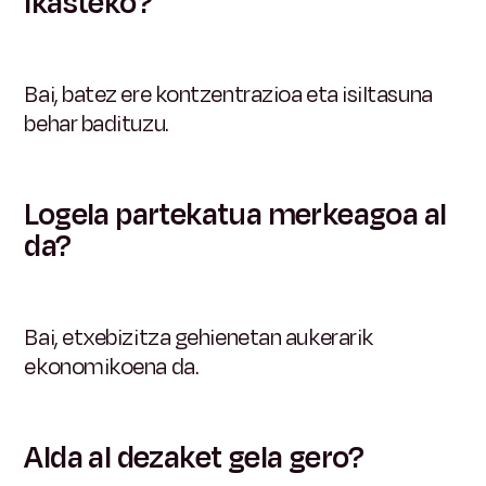
ikasteko?
Bai, batez ere kontzentrazioa eta isiltasuna
behar badituzu.
Logela partekatua merkeagoa al
da?
Bai, etxebizitza gehienetan aukerarik
ekonomikoena da.
Alda al dezaket gela gero?