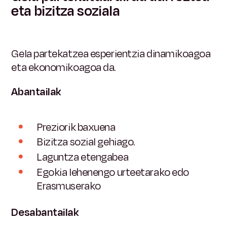
eta bizitza soziala
Gela partekatzea esperientzia dinamikoagoa
eta ekonomikoagoa da.
Abantailak
Preziorik baxuena
Bizitza sozial gehiago.
Laguntza etengabea
Egokia lehenengo urteetarako edo
Erasmuserako
Desabantailak