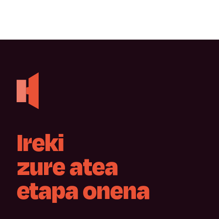
Ireki
zure
atea
etapa
onena