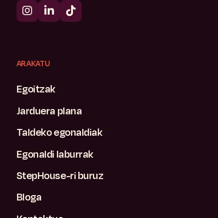
ARAKATU
Egoitzak
Jarduera plana
Taldeko egonaldiak
Egonaldi laburrak
StepHouse-ri buruz
Bloga