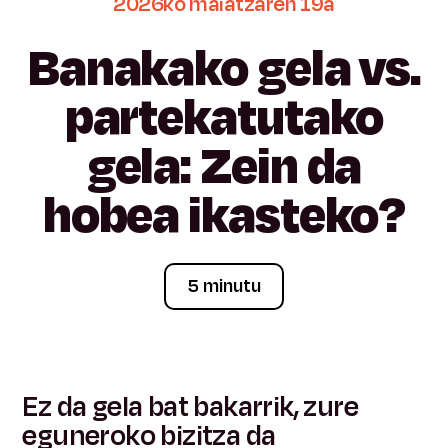
2026ko
maiatzaren
19a
Banakako
gela
vs.
partekatutako
gela:
Zein
da
hobea
ikasteko?
5 minutu
Ez da gela bat bakarrik, zure
eguneroko bizitza da