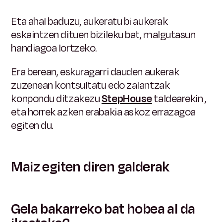
Eta ahal baduzu, aukeratu bi aukerak
eskaintzen dituen bizileku bat, malgutasun
handiagoa lortzeko.
Era berean, eskuragarri dauden aukerak
zuzenean kontsultatu edo zalantzak
konpondu ditzakezu
StepHouse
taldearekin
,
eta horrek azken erabakia askoz errazagoa
egiten du.
Maiz egiten diren galderak
Gela bakarreko bat hobea al da