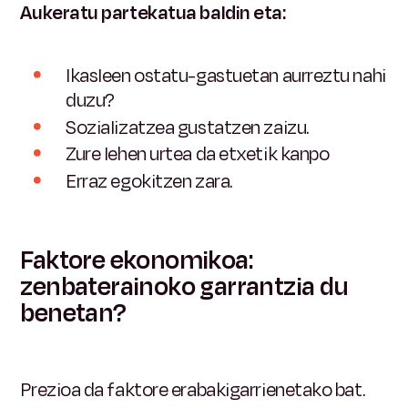
Aukeratu partekatua baldin eta:
Ikasleen ostatu-gastuetan aurreztu nahi
duzu?
Sozializatzea gustatzen zaizu.
Zure lehen urtea da etxetik kanpo
Erraz egokitzen zara.
Faktore ekonomikoa:
zenbaterainoko garrantzia du
benetan?
Prezioa da faktore erabakigarrienetako bat.