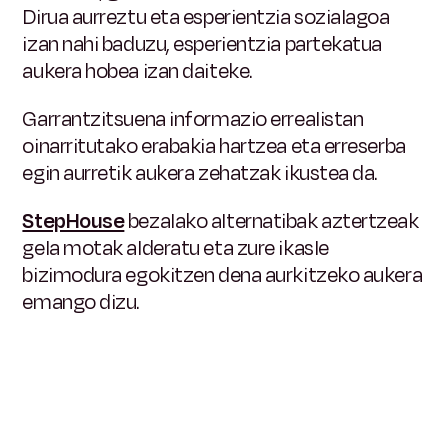
Dirua aurreztu eta esperientzia sozialagoa
izan nahi baduzu, esperientzia partekatua
aukera hobea izan daiteke.
Garrantzitsuena informazio errealistan
oinarritutako erabakia hartzea eta erreserba
egin aurretik aukera zehatzak ikustea da.
StepHouse
bezalako alternatibak aztertzeak
gela motak alderatu eta zure ikasle
bizimodura egokitzen dena aurkitzeko aukera
emango dizu.