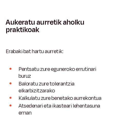
Aukeratu aurretik aholku
praktikoak
Erabaki bat hartu aurretik:
Pentsatu zure eguneroko errutinari
buruz
Baloratu zure tolerantzia
elkarbizitzarako
Kalkulatu zure benetako aurrekontua
Atsedenari eta ikasteari lehentasuna
eman