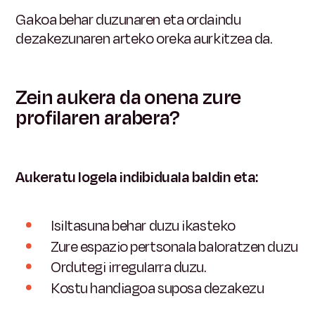
Gakoa behar duzunaren eta ordaindu
dezakezunaren arteko oreka aurkitzea da.
Zein aukera da onena zure
profilaren arabera?
Aukeratu logela indibiduala baldin eta:
Isiltasuna behar duzu ikasteko
Zure espazio pertsonala baloratzen duzu
Ordutegi irregularra duzu.
Kostu handiagoa suposa dezakezu