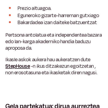
Prezio altuagoa.
Eguneroko gizarte-harreman gutxiago
Bakardadea izan daiteke batzuentzat
Pertsona antolatua eta independentea bazara
edo lan-karga akademiko handia baduzu
aproposa da.
Ikasle askok aukera hau aukeratzen dute
StepHouse
-n ikus ditzakezun egoitzetan
,
non erosotasuna eta ikasketak diren nagusi.
Gela partekatua: dirua aurreztea