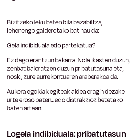
Bizitzeko leku baten bila bazabiltza,
lehenengo galderetako bat hau da:
Gela indibiduala edo partekatua?
Ez dago erantzun bakarra. Nola ikasten duzun,
zenbat baloratzen duzun pribatutasuna eta,
noski, zure aurrekontuaren araberakoa da.
Aukera egokiak egiteak aldea eragin dezake
urte eroso baten... edo distrakzioz betetako
baten artean.
Logela indibiduala: pribatutasun