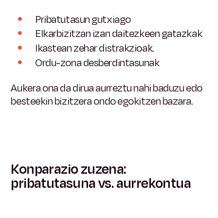
Pribatutasun gutxiago
Elkarbizitzan izan daitezkeen gatazkak
Ikastean zehar distrakzioak.
Ordu-zona desberdintasunak
Aukera ona da dirua aurreztu nahi baduzu edo
besteekin bizitzera ondo egokitzen bazara.
Konparazio zuzena:
pribatutasuna vs. aurrekontua