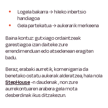
Logela bakarra → hileko inbertsio
handiagoa
Gela partekatua → aukerarik merkeena
Baina kontuz: gutxiago ordaintzeak
garestiagoa izan daiteke zure
errendimenduan edo atsedenean eragiten
badu.
Beraz, erabaki aurretik, komenigarria da
benetako ostatu aukerak alderatzea, hala nola
StepHouse
-n daudenak
, non zure
aurrekontuaren arabera gela mota
desberdinak ikus ditzakezun.