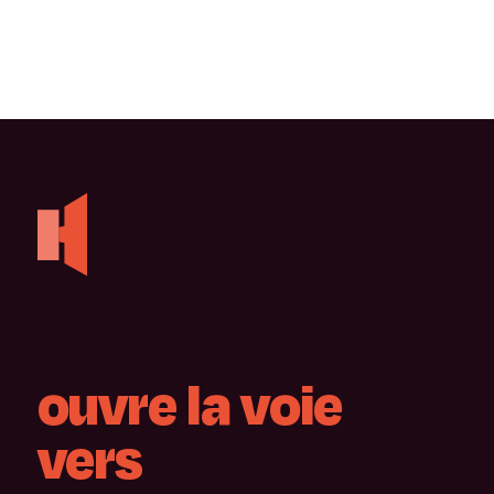
ouvre
la
voie
vers