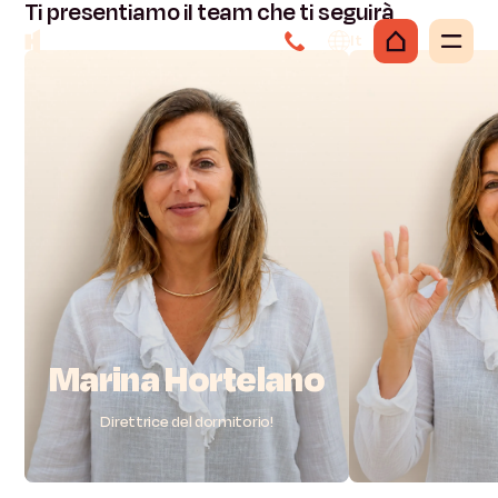
Ti
presentiamo
il
team
che
ti
seguirà
It
Marina
Hortelano
Direttrice del dormitorio!