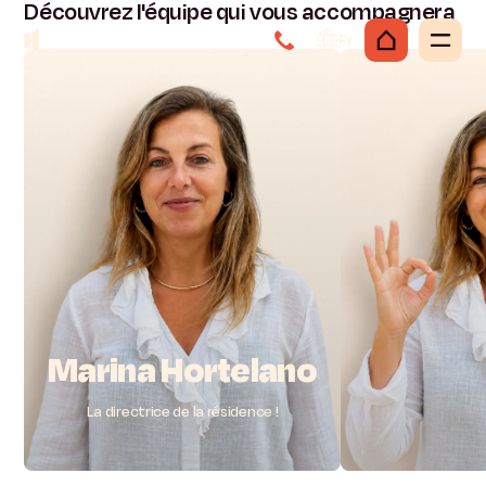
Découvrez
l'équipe
qui
vous
accompagnera
Fr
Marina
Hortelano
La directrice de la résidence !